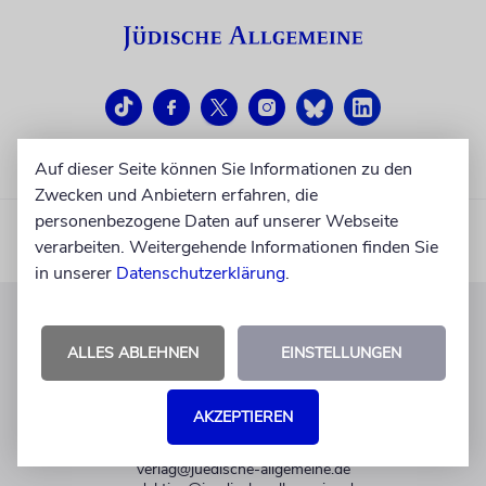
Auf dieser Seite können Sie Informationen zu den
Zwecken und Anbietern erfahren, die
personenbezogene Daten auf unserer Webseite
verarbeiten. Weitergehende Informationen finden Sie
in unserer
Datenschutzerklärung
.
KUNDENSERVICE
ALLES ABLEHNEN
EINSTELLUNGEN
+49 30 275833 0
Mo-Do 9-17 Uhr
AKZEPTIEREN
Fr 9-14 Uhr
verlag@juedische-allgemeine.de