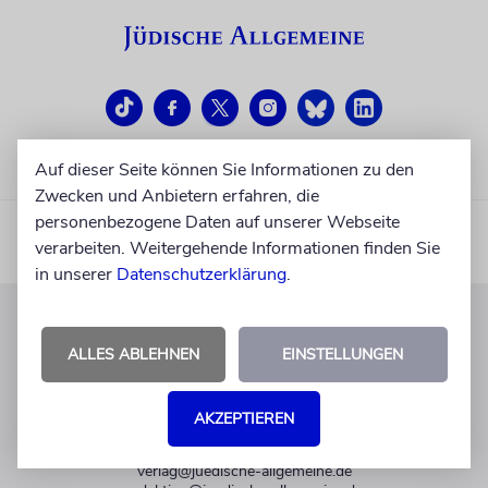
Auf dieser Seite können Sie Informationen zu den
Zwecken und Anbietern erfahren, die
personenbezogene Daten auf unserer Webseite
verarbeiten. Weitergehende Informationen finden Sie
in unserer
Datenschutzerklärung
.
KUNDENSERVICE
ALLES ABLEHNEN
EINSTELLUNGEN
+49 30 275833 0
Mo-Do 9-17 Uhr
AKZEPTIEREN
Fr 9-14 Uhr
verlag@juedische-allgemeine.de