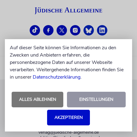
Auf dieser Seite können Sie Informationen zu den
Zwecken und Anbietern erfahren, die
personenbezogene Daten auf unserer Webseite
verarbeiten. Weitergehende Informationen finden Sie
in unserer
Datenschutzerklärung
.
KUNDENSERVICE
ALLES ABLEHNEN
EINSTELLUNGEN
+49 30 275833 0
Mo-Do 9-17 Uhr
AKZEPTIEREN
Fr 9-14 Uhr
verlag@juedische-allgemeine.de