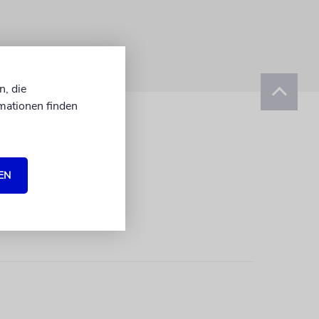
n, die
mationen finden
EN