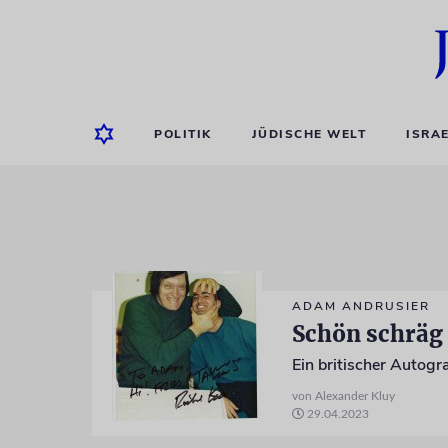
POLITIK
JÜDISCHE WELT
ISRA
ADAM ANDRUSIER
Schön schräg b
Ein britischer Autog
von Alexander Kluy
29.04.2023