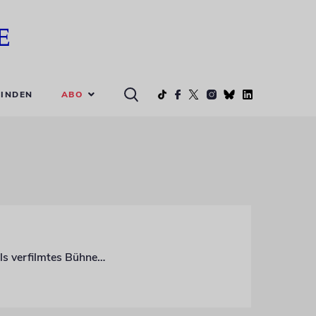
ABO
INDEN
Erst machte Steven Spielberg den Roman von Alice Walter weltbekannt, nun ist er als verfilmtes Bühnenstück zu sehen