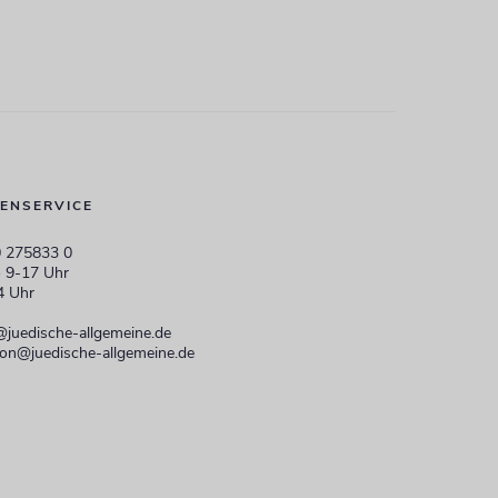
ENSERVICE
 275833 0
 9-17 Uhr
4 Uhr
@juedische-allgemeine.de
ion@juedische-allgemeine.de