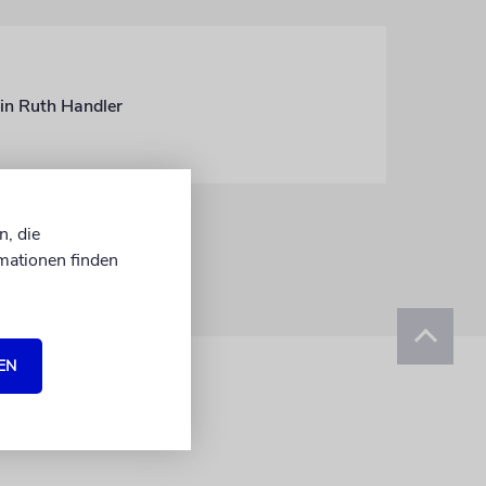
rin Ruth Handler
n, die
mationen finden
EN