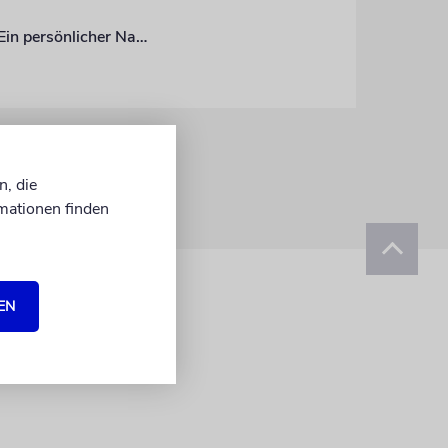
Die langjährige Israel-Korrespondentin der WELT, Christine Kensche, ist gestorben. Ein persönlicher Nachruf auf eine talentierte Reporterin und einen besonderen Menschen
n, die
mationen finden
EN