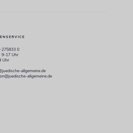
ENSERVICE
 275833 0
 9-17 Uhr
4 Uhr
@juedische-allgemeine.de
ion@juedische-allgemeine.de