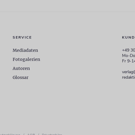
SERVICE
KUND
+49 30
Mediadaten
Mo-Do
Fotogalerien
Fr 9-1
Autoren
verlag
redakt
Glossar
utzerklärung
/
AGB
/
Privatsphäre