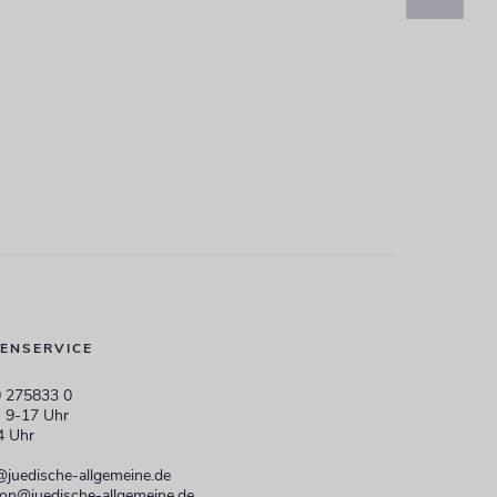
ENSERVICE
 275833 0
 9-17 Uhr
4 Uhr
@juedische-allgemeine.de
ion@juedische-allgemeine.de