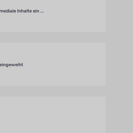
Kleinste Dependance des Jüdischen Museums Fürth eröffnet – es soll in puncto multimediale Inhalte ein Vorbild sein
eingeweiht