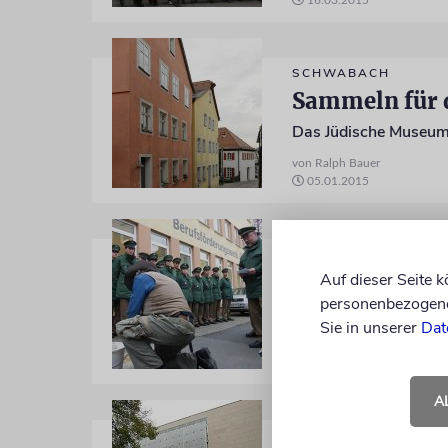
16.03.2015
SCHWABACH
Sammeln für 
Das Jüdische Museum 
von Ralph Bauer
05.01.2015
WÜRZBURG
Auf Spurensi
Auf dieser Seite 
personenbezogene 
Josef Schuster sprach
Sie in unserer
Dat
von Ralph Bauer
01.12.2014
A
WÜRZBURG