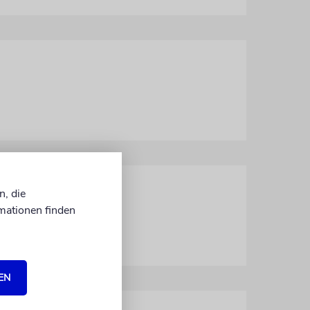
n, die
mationen finden
EN