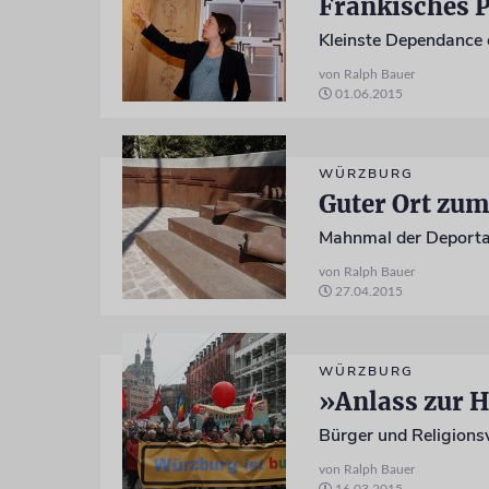
Fränkisches P
von Ralph Bauer
01.06.2015
WÜRZBURG
Guter Ort zu
Mahnmal der Deporta
von Ralph Bauer
27.04.2015
WÜRZBURG
»Anlass zur 
Bürger und Religionsv
von Ralph Bauer