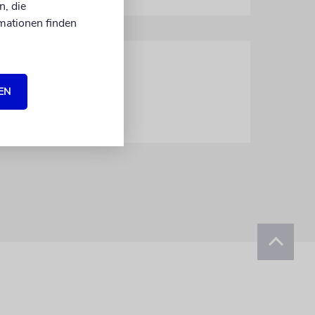
n, die
mationen finden
EN
Warum wir zum Versöhnungsfest Kerzen entzünden und an Hoschana Raba unseren Schatten entdecken