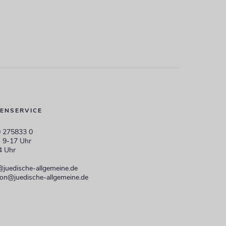
ENSERVICE
 275833 0
 9-17 Uhr
4 Uhr
@juedische-allgemeine.de
ion@juedische-allgemeine.de