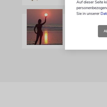
29.05.2012
Auf dieser Seite 
personenbezogene 
Sie in unserer
Dat
TRADITION
Nach außen l
A
von Rabbiner Schlomo Afana
13.09.2010