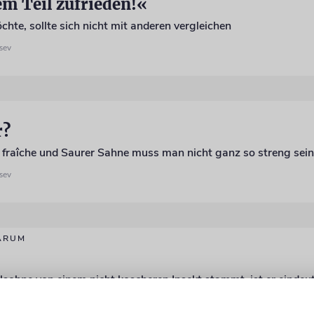
em Teil zufrieden!«
chte, sollte sich nicht mit anderen vergleichen
sev
r?
fraîche und Saurer Sahne muss man nicht ganz so streng sein 
sev
ARUM
sohne von einem nicht koscheren Insekt stammt, ist er eindeu
sev