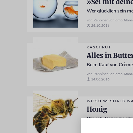
»Sei mit dein
Wer glücklich sein mö
von Rabbiner Schlomo Afana
26.10.2016
KASCHRUT
Alles in Butte
Beim Kauf von Crème 
von Rabbiner Schlomo Afana
14.06.2016
WIESO WESHALB W
Honig
Obwohl Honig zweifel
von Rabbiner Schlomo Afana