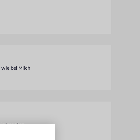
wie bei Milch
tig koscher