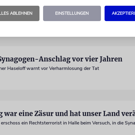
ist »ein Zeichen, dass jüdisches Leben
LLES ABLEHNEN
EINSTELLUNGEN
AKZEPTIER
egen Leid und Hoffnung derzeit nah beieinander
Synagogen-Anschlag vor vier Jahren
iner Haseloff warnt vor Verharmlosung der Tat
 war eine Zäsur und hat unser Land ver
 erschoss ein Rechtsterrorist in Halle beim Versuch, in die Sy