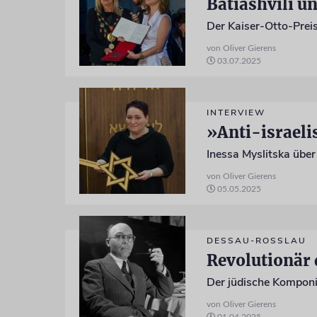
Batiashvili u
von Oliver Gierens
03.07.2025
INTERVIEW
von Oliver Gierens
05.05.2025
DESSAU-ROSSLAU
Revolutionär
Der jüdische Komponi
von Oliver Gierens