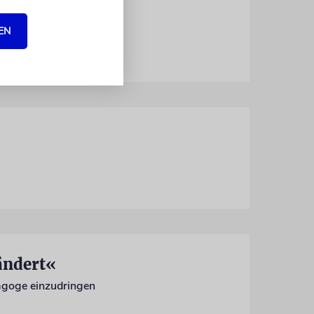
 weitergeht«
EN
ändert«
nagoge einzudringen