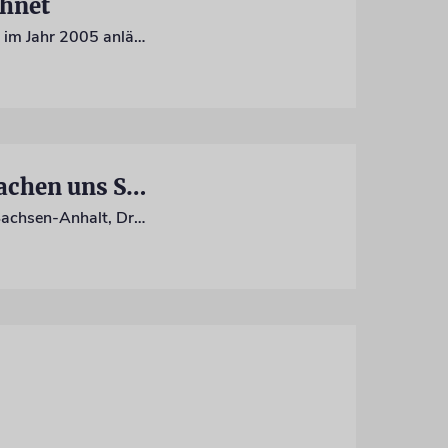
chnet
Der Kaiser-Otto-Preis ist die höchste Auszeichnung der Stadt Magdeburg. Er wurde im Jahr 2005 anlässlich des 1.200-jährigen Stadtjubiläums zum ersten Mal verliehen. In diesem Jahr ging er an zwei Künstler, die sich gesellschaftlich engagieren
»Anti-israelische Meinungen und die Stimmungen machen uns Sorgen«
Inessa Myslitska über die Auswirkungen des 7. Oktober auf Jüdische Gemeinden in Sachsen-Anhalt, Drohanrufe und Hilfe für jüdische Flüchtlinge aus der Ukraine