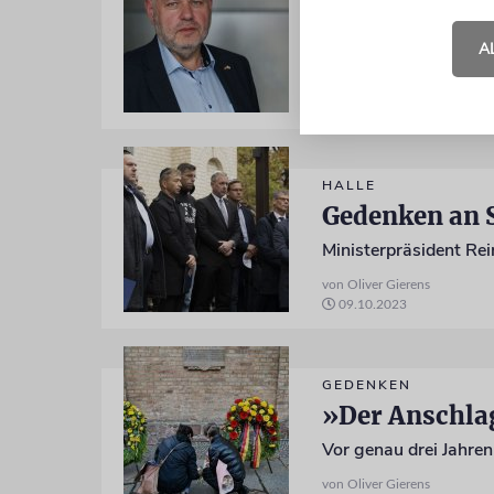
Synagogenbau 
A
Für Max Privorozki li
von Oliver Gierens
22.10.2023
HALLE
Gedenken an 
Ministerpräsident Re
von Oliver Gierens
09.10.2023
GEDENKEN
»Der Anschlag
Vor genau drei Jahren
von Oliver Gierens