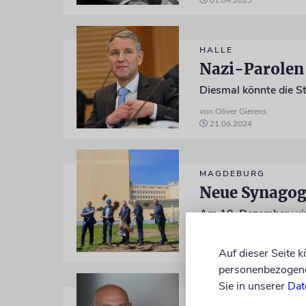
01.04.2025
HALLE
Nazi-Parolen 
Diesmal könnte die St
von Oliver Gierens
21.06.2024
MAGDEBURG
Neue Synagoge
Am 10. Dezember wir
von Oliver Gierens
17.11.2023
Auf dieser Seite 
personenbezogene 
Sie in unserer
Dat
INTERVIEW