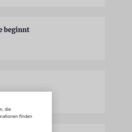
e beginnt
n, die
mationen finden