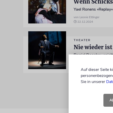
Wenn Schicks
Yael Ronens »Replay« 
von Leonie Ettinger
22.12.2024
THEATER
Nie wieder ist 
von Leonie Ettinger
26.10.2023
Auf dieser Seite 
personenbezogene 
Sie in unserer
Dat
A