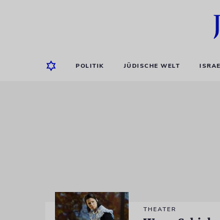
POLITIK
JÜDISCHE WELT
ISRA
THEATER