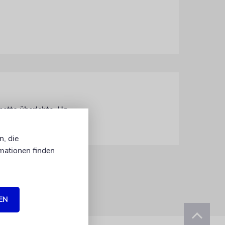
Daniel Donskoy spielt in »The Pianist« Władysław Szpilman, der das Warschauer Ghetto überlebte. Unsere Autorin hat das Stück im George Street Playhouse in den USA gesehen
n, die
mationen finden
EN