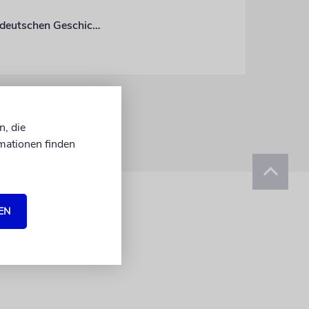
Der alte jüdische Friedhof in Breslau ist ein Lehrpfad der Architekturhistorie und der deutschen Geschichte
n, die
mationen finden
EN