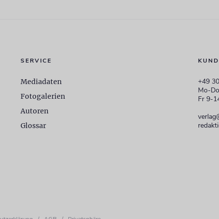
SERVICE
KUND
+49 30
Mediadaten
Mo-Do
Fotogalerien
Fr 9-1
Autoren
verlag
redakt
Glossar
utzerklärung
/
AGB
/
Privatsphäre