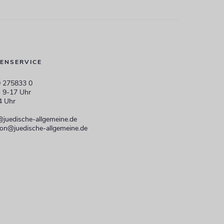
ENSERVICE
 275833 0
 9-17 Uhr
4 Uhr
@juedische-allgemeine.de
ion@juedische-allgemeine.de