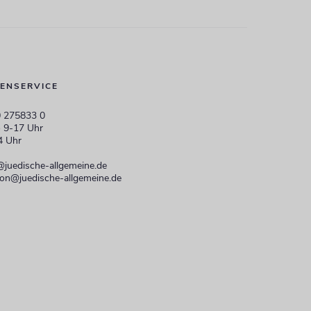
ENSERVICE
 275833 0
 9-17 Uhr
4 Uhr
@juedische-allgemeine.de
ion@juedische-allgemeine.de