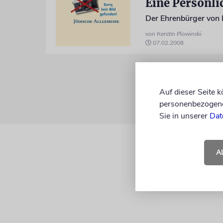
Eine Persönli
Der Ehrenbürger von 
von Kerstin Plowinski
07.02.2008
Auf dieser Seite 
personenbezogene 
Sie in unserer
Dat
A