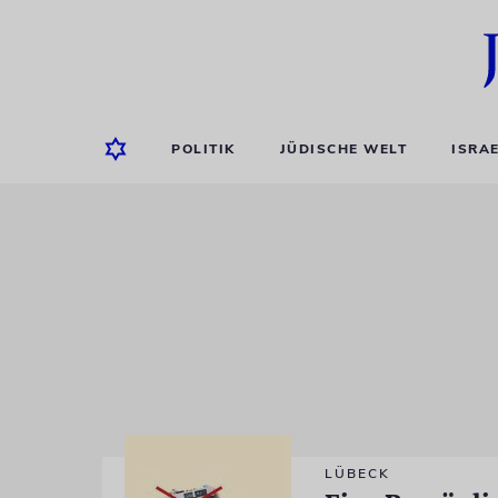
POLITIK
JÜDISCHE WELT
ISRA
LÜBECK