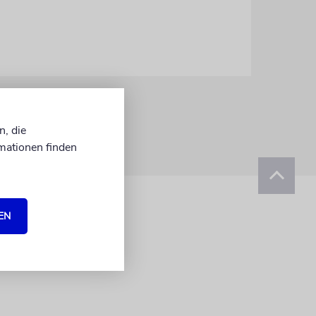
n, die
mationen finden
EN