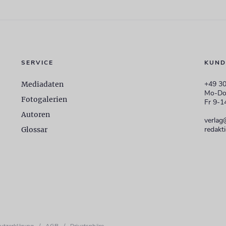
SERVICE
KUND
+49 30
Mediadaten
Mo-Do
Fotogalerien
Fr 9-1
Autoren
verlag
redakt
Glossar
utzerklärung
/
AGB
/
Privatsphäre