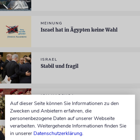
MEINUNG
Israel hat in Ägypten keine Wahl
ISRAEL
Stabil und fragil
JOM HASCHOA
»Wiedergeburt einer Nation«
Auf dieser Seite können Sie Informationen zu den
Zwecken und Anbietern erfahren, die
personenbezogene Daten auf unserer Webseite
verarbeiten. Weitergehende Informationen finden Sie
NAHOST
in unserer
Datenschutzerklärung
.
Zwischen Diktatur und Chaos