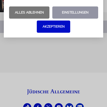
ALLES ABLEHNEN
EINSTELLUNGEN
AKZEPTIEREN
1
2
3
4
…
11