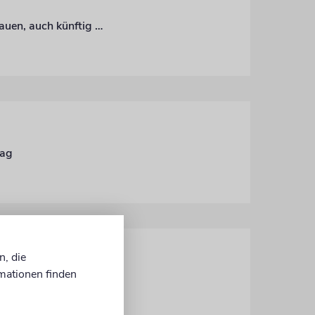
Nach der Wahl in Baden-Württemberg kann die jüdische Gemeinschaft darauf vertrauen, auch künftig einen zuverlässigen Partner in der Landesregierung zu haben. Einzig das gute Abschneiden der AfD bereitet Sorgen
tag
n, die
mationen finden
ien ist folgerichtig