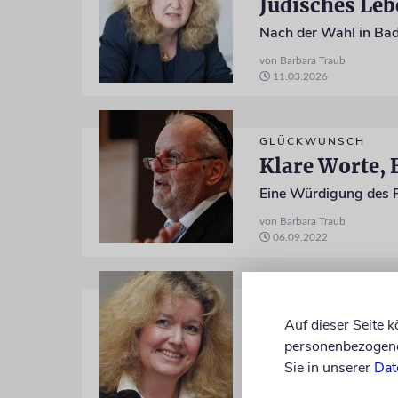
Jüdisches Leb
von Barbara Traub
11.03.2026
GLÜCKWUNSCH
Klare Worte, 
Eine Würdigung des 
von Barbara Traub
06.09.2022
MEINUNG
Zentralrat: M
Auf dieser Seite 
personenbezogene 
Im Judentum sind Frau
Sie in unserer
Dat
von Barbara Traub