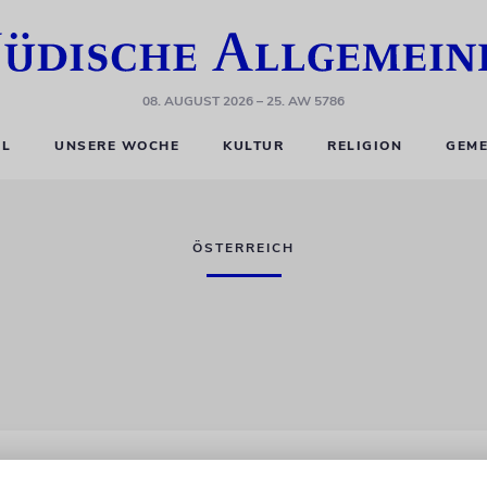
08. AUGUST 2026
– 25. AW 5786
EL
UNSERE WOCHE
KULTUR
RELIGION
GEME
ÖSTERREICH