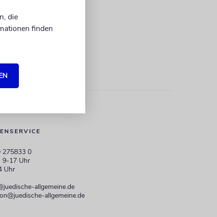
n, die
mationen finden
EN
ENSERVICE
 275833 0
 9-17 Uhr
4 Uhr
@juedische-allgemeine.de
ion@juedische-allgemeine.de