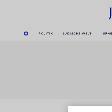
POLITIK
JÜDISCHE WELT
ISRA