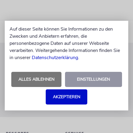
Auf dieser Seite können Sie Informationen zu den
Zwecken und Anbietern erfahren, die
personenbezogene Daten auf unserer Webseite
verarbeiten. Weitergehende Informationen finden Sie
in unserer
Datenschutzerklärung
.
KUNDENSERVICE
+49 30 275833 0
Mo-Do 9-17 Uhr
ALLES ABLEHNEN
EINSTELLUNGEN
Fr 9-14 Uhr
verlag@juedische-allgemeine.de
AKZEPTIEREN
redaktion@juedische-allgemeine.de