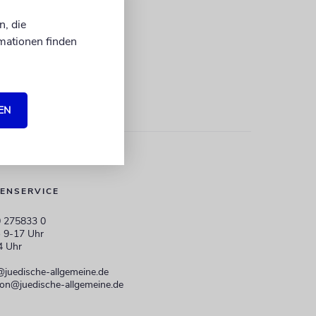
n, die
mationen finden
EN
ENSERVICE
 275833 0
 9-17 Uhr
4 Uhr
@juedische-allgemeine.de
ion@juedische-allgemeine.de