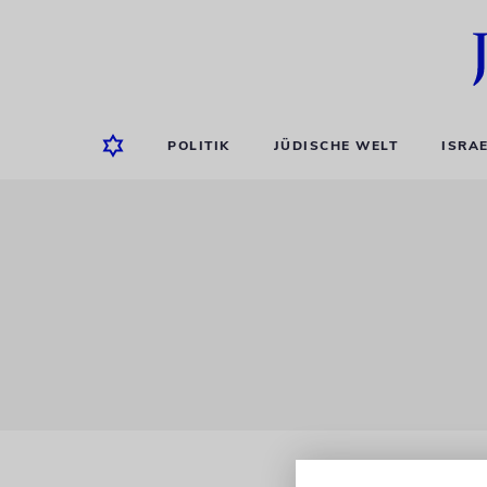
POLITIK
JÜDISCHE WELT
ISRA