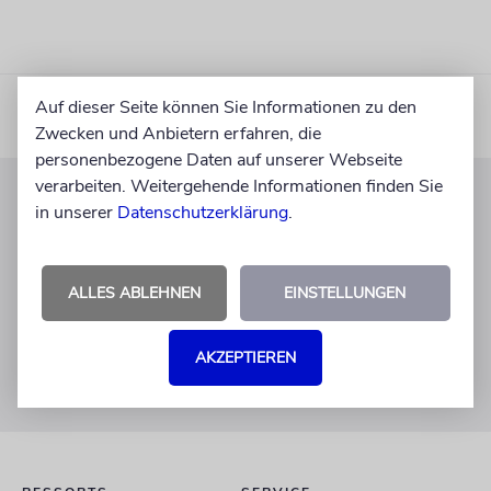
Auf dieser Seite können Sie Informationen zu den
Zwecken und Anbietern erfahren, die
personenbezogene Daten auf unserer Webseite
verarbeiten. Weitergehende Informationen finden Sie
in unserer
Datenschutzerklärung
.
KUNDENSERVICE
+49 30 275833 0
Mo-Do 9-17 Uhr
ALLES ABLEHNEN
EINSTELLUNGEN
Fr 9-14 Uhr
verlag@juedische-allgemeine.de
AKZEPTIEREN
redaktion@juedische-allgemeine.de