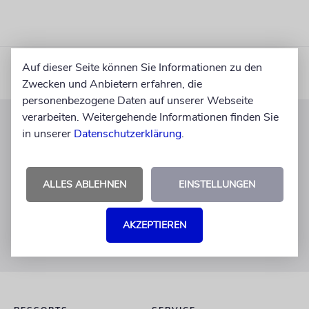
Auf dieser Seite können Sie Informationen zu den
Zwecken und Anbietern erfahren, die
personenbezogene Daten auf unserer Webseite
verarbeiten. Weitergehende Informationen finden Sie
in unserer
Datenschutzerklärung
.
KUNDENSERVICE
+49 30 275833 0
Mo-Do 9-17 Uhr
ALLES ABLEHNEN
EINSTELLUNGEN
Fr 9-14 Uhr
verlag@juedische-allgemeine.de
AKZEPTIEREN
redaktion@juedische-allgemeine.de