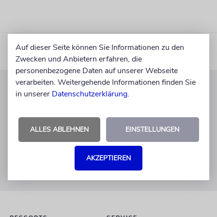
Auf dieser Seite können Sie Informationen zu den
Zwecken und Anbietern erfahren, die
personenbezogene Daten auf unserer Webseite
verarbeiten. Weitergehende Informationen finden Sie
in unserer
Datenschutzerklärung
.
KUNDENSERVICE
+49 30 275833 0
Mo-Do 9-17 Uhr
ALLES ABLEHNEN
EINSTELLUNGEN
Fr 9-14 Uhr
verlag@juedische-allgemeine.de
AKZEPTIEREN
redaktion@juedische-allgemeine.de