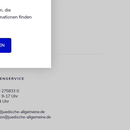
n, die
mationen finden
EN
ENSERVICE
 275833 0
 9-17 Uhr
4 Uhr
@juedische-allgemeine.de
ion@juedische-allgemeine.de