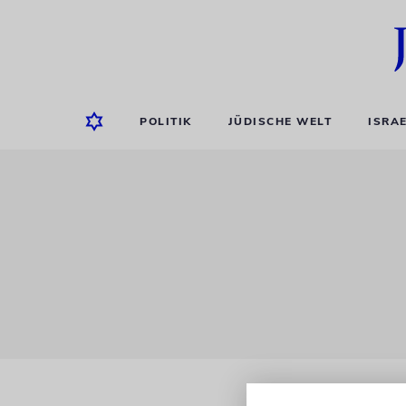
POLITIK
JÜDISCHE WELT
ISRA