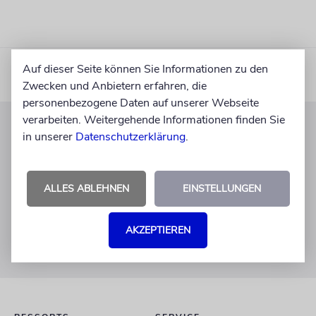
Auf dieser Seite können Sie Informationen zu den
Zwecken und Anbietern erfahren, die
personenbezogene Daten auf unserer Webseite
verarbeiten. Weitergehende Informationen finden Sie
in unserer
Datenschutzerklärung
.
KUNDENSERVICE
+49 30 275833 0
Mo-Do 9-17 Uhr
ALLES ABLEHNEN
EINSTELLUNGEN
Fr 9-14 Uhr
verlag@juedische-allgemeine.de
AKZEPTIEREN
redaktion@juedische-allgemeine.de