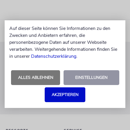
Auf dieser Seite können Sie Informationen zu den
Zwecken und Anbietern erfahren, die
personenbezogene Daten auf unserer Webseite
verarbeiten. Weitergehende Informationen finden Sie
in unserer
Datenschutzerklärung
.
KUNDENSERVICE
+49 30 275833 0
Mo-Do 9-17 Uhr
ALLES ABLEHNEN
EINSTELLUNGEN
Fr 9-14 Uhr
verlag@juedische-allgemeine.de
AKZEPTIEREN
redaktion@juedische-allgemeine.de