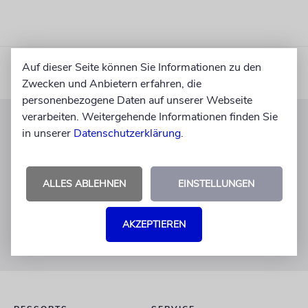
Auf dieser Seite können Sie Informationen zu den
Zwecken und Anbietern erfahren, die
personenbezogene Daten auf unserer Webseite
verarbeiten. Weitergehende Informationen finden Sie
in unserer
Datenschutzerklärung
.
KUNDENSERVICE
+49 30 275833 0
Mo-Do 9-17 Uhr
ALLES ABLEHNEN
EINSTELLUNGEN
Fr 9-14 Uhr
verlag@juedische-allgemeine.de
AKZEPTIEREN
redaktion@juedische-allgemeine.de