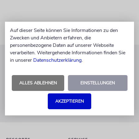
Auf dieser Seite können Sie Informationen zu den
Zwecken und Anbietern erfahren, die
personenbezogene Daten auf unserer Webseite
verarbeiten. Weitergehende Informationen finden Sie
in unserer
Datenschutzerklärung
.
KUNDENSERVICE
+49 30 275833 0
Mo-Do 9-17 Uhr
ALLES ABLEHNEN
EINSTELLUNGEN
Fr 9-14 Uhr
verlag@juedische-allgemeine.de
AKZEPTIEREN
redaktion@juedische-allgemeine.de