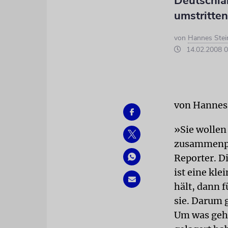
Deutschlan
umstritten
von
Hannes Stei
14.02.2008 0
von Hannes
»Sie wollen 
zusammenpac
Reporter. Di
ist eine kle
hält, dann 
sie. Darum 
Um was geht