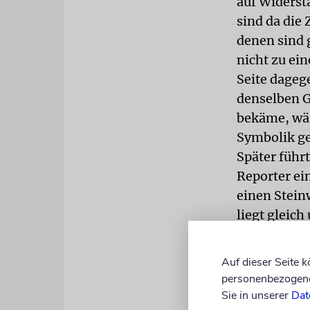
auf Widerstä
sind da die
denen sind g
nicht zu ei
Seite dagege
denselben G
bekäme, wär
Symbolik ge
Später führ
Reporter ei
einen Stein
liegt gleich
Vereinigung
»Jiddischen
Auf dieser Seite 
eiserne Sch
personenbezogene 
bewegt werd
Sie in unserer
Dat