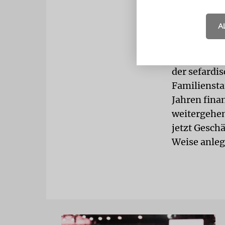
Bände der o
Schocken-Bi
A
Reporter be
Büsten, die
Den prachtv
der sefardi
Familiensta
Jahren finan
weitergehen.
jetzt Geschä
Weise anleg