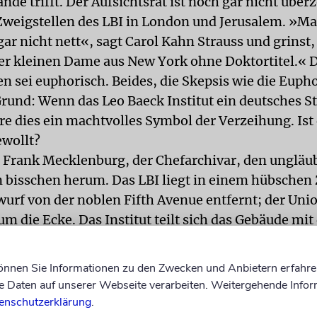
nde trifft. Der Aufsichtsrat ist noch gar nicht über
 Zweigstellen des LBI in London und Jerusalem. »M
ar nicht nett«, sagt Carol Kahn Strauss und grinst,
ner kleinen Dame aus New York ohne Doktortitel.« 
n sei euphorisch. Beides, die Skepsis wie die Eupho
rund: Wenn das Leo Baeck Institut ein deutsches S
e dies ein machtvolles Symbol der Verzeihung. Ist 
wollt?
t Frank Mecklenburg, der Chefarchivar, den ungläu
n bisschen herum. Das LBI liegt in einem hübschen 
wurf von der noblen Fifth Avenue entfernt; der Uni
 um die Ecke. Das Institut teilt sich das Gebäude mit
 der sefardischen Juden Amerikas und »YIVO«, de
 wissenschaftlichen Institut«. Im Archiv tonnensc
können Sie Informationen zu den Zwecken und Anbietern erfahre
ränke, die nur mithilfe von Drehrädern an der Seite
Daten auf unserer Webseite verarbeiten. Weitergehende Infor
en können. Auf einem Regal an der Seite stehen e
enschutzerklärung
.