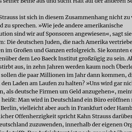
s seiner Beine aus und sucht Halt auf der anderen S
Strauss ist sich in diesem Zusammenhang nicht zu
d zu sprechen. »Wie jede andere amerikanische
tution sind wir auf Sponsoren angewiesen«, sagt sie
m: Die deutschen Juden, die nach Amerika vertrie
n im Großen und Ganzen erfolgreich. Sie konnten e
enüber dem Leo Baeck Institut großzügig zu sein. Ab
stirbt aus, in zehn Jahren werden kaum noch Überl
 sollen die paar Millionen im Jahr dann kommen, 
 den Laden am Laufen zu halten? »Uns wird gar nic
en, als deutsche Firmen um Geld anzugehen«, mein
s heißt: Man wird in Deutschland ein Büro eröffne
n Berlin, vielleicht aber auch in Frankfurt oder Ham
icher Offenherzigkeit spricht Kahn Strauss darüber
Deutschland zuzuwenden, innerhalb der eigenen Or