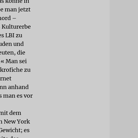
as könne in
e man jetzt
mord –
s Kulturerbe
es LBI zu
Juden und
euten, die
.« Man sei
ikrofiche zu
ernet
ann anhand
s man es vor
 mit dem
in New York
Gewicht; es