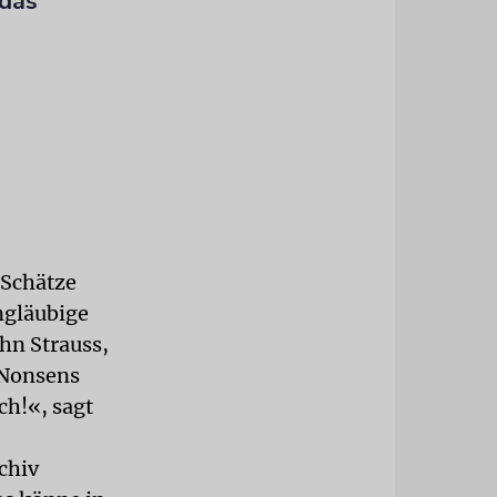
 das
 Schätze
ngläubige
ahn Strauss,
r Nonsens
ch!«, sagt
chiv