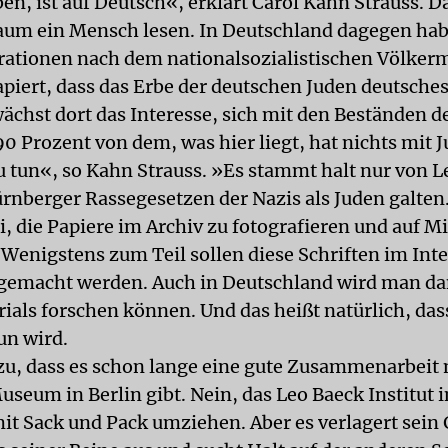
en, ist auf Deutsch«, erklärt Carol Kahn Strauss. D
um ein Mensch lesen. In Deutschland dagegen hab
rationen nach dem nationalsozialistischen Völker
apiert, dass das Erbe der deutschen Juden deutsche
wächst dort das Interesse, sich mit den Beständen d
90 Prozent von dem, was hier liegt, hat nichts mit 
 tun«, so Kahn Strauss. »Es stammt halt nur von L
rnberger Rassegesetzen der Nazis als Juden galten
, die Papiere im Archiv zu fotografieren und auf M
 Wenigstens zum Teil sollen diese Schriften im Int
 gemacht werden. Auch in Deutschland wird man d
rials forschen können. Und das heißt natürlich, das
un wird.
, dass es schon lange eine gute Zusammenarbeit
useum in Berlin gibt. Nein, das Leo Baeck Institut 
mit Sack und Pack umziehen. Aber es verlagert sein 