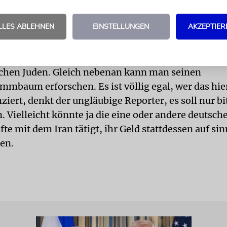
riginalen Insel-Bibliothek; darüber ein Dutzend Bä
bliothek aus der Nazizeit. Vor dem Archiv stolpert
LLES ABLEHNEN
EINSTELLUNGEN
AKZEPTIER
inahe über vier Holzstatuen in einem schmalen Kor
 Aby Warburgs Töchter als Kinder und als junge Fra
ollen Lesesaal teilten sich das LBI, YIVO und die V
schen Juden. Gleich nebenan kann man seinen
mmbaum erforschen. Es ist völlig egal, wer das hier
ziert, denkt der ungläubige Reporter, es soll nur bi
 Vielleicht könnte ja die eine oder andere deutsche
fte mit dem Iran tätigt, ihr Geld stattdessen auf sin
en.