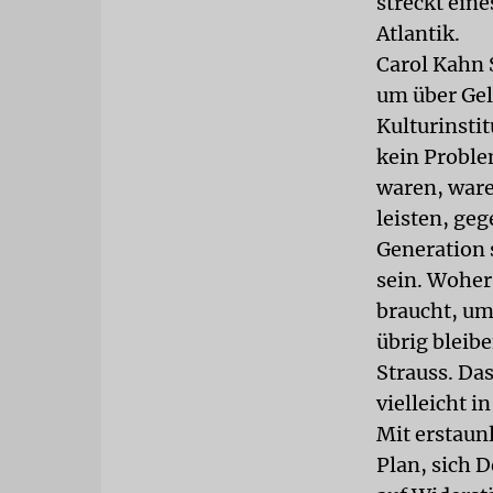
streckt eine
Atlantik.
Carol Kahn 
um über Gel
Kulturinsti
kein Proble
waren, ware
leisten, geg
Generation 
sein. Woher
braucht, um
übrig bleib
Strauss. Da
vielleicht i
Mit erstaunl
Plan, sich 