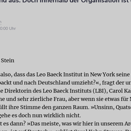
d aus. Doch innerhalb der Organisation ist
n
0:00 Uhr
 Stein
also, dass das Leo Baeck Institut in New York seine
kt und nach Deutschland umzieht?«, fragt der u
e Direktorin des Leo Baeck Instituts (LBI), Carol K
ine und sehr zierliche Frau, aber wenn sie etwas fü
füllt ihre Stimme den ganzen Raum. »Unsinn, Quats
gehe es doch nun wirklich nicht.
 es dann? »Das meiste, was wir hier in unserem Ar