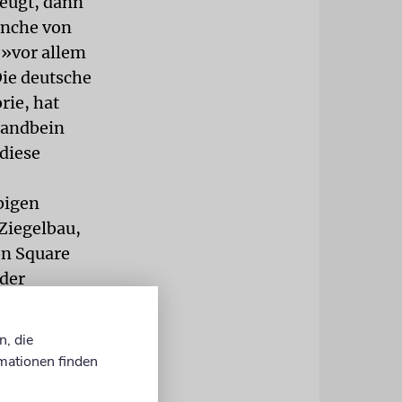
zeugt, dann
anche von
 »vor allem
Die deutsche
rie, hat
tandbein
diese
bigen
Ziegelbau,
on Square
 der
m
hwere
n, die
 in Schienen
mationen finden
in Dutzend