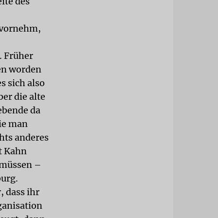
eite des
 vornehm,
. Früher
ben worden
s sich also
er die alte
ebende da
die man
hts anderes
t Kahn
n müssen –
burg.
, dass ihr
ganisation