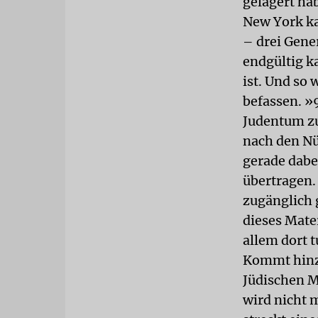
gelagert hab
New York ka
– drei Gene
endgültig k
ist. Und so 
befassen. »
Judentum zu
nach den Nü
gerade dabei
übertragen.
zugänglich
dieses Mate
allem dort t
Kommt hinzu
Jüdischen M
wird nicht 