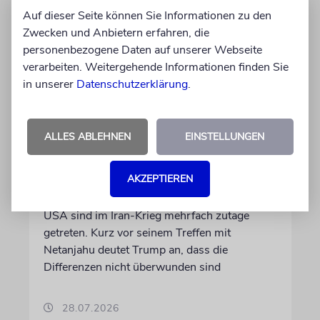
Auf dieser Seite können Sie Informationen zu den
Zwecken und Anbietern erfahren, die
personenbezogene Daten auf unserer Webseite
verarbeiten. Weitergehende Informationen finden Sie
in unserer
Datenschutzerklärung
.
WASHINGTON D.C.
Trump: Netanjahu will, dass
ALLES ABLEHNEN
EINSTELLUNGEN
USA im Iran involviert
bleiben
AKZEPTIEREN
Unterschiedliche Interessen Israels und der
USA sind im Iran-Krieg mehrfach zutage
getreten. Kurz vor seinem Treffen mit
Netanjahu deutet Trump an, dass die
Differenzen nicht überwunden sind
28.07.2026