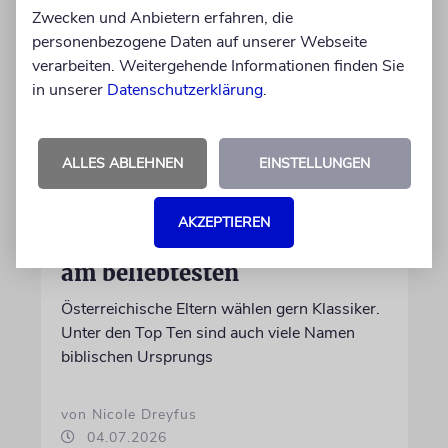
Zwecken und Anbietern erfahren, die
personenbezogene Daten auf unserer Webseite
verarbeiten. Weitergehende Informationen finden Sie
in unserer
Datenschutzerklärung
.
ALLES ABLEHNEN
EINSTELLUNGEN
STATISTIK
Diese hebräischen
AKZEPTIEREN
Vornamen in Österreich sind
am beliebtesten
Österreichische Eltern wählen gern Klassiker.
Unter den Top Ten sind auch viele Namen
biblischen Ursprungs
von Nicole Dreyfus
04.07.2026