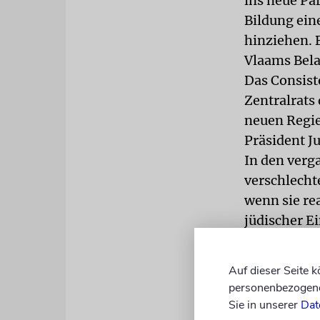
ins neue Pa
Bildung ein
hinziehen. 
Vlaams Bela
Das Consisto
Zentralrats 
neuen Regie
Präsident J
In den verg
verschlecht
wenn sie re
jüdischer E
den Christd
traf er Let
Auf dieser Seite 
Gespräch.«
personenbezogene 
Sie in unserer
Dat