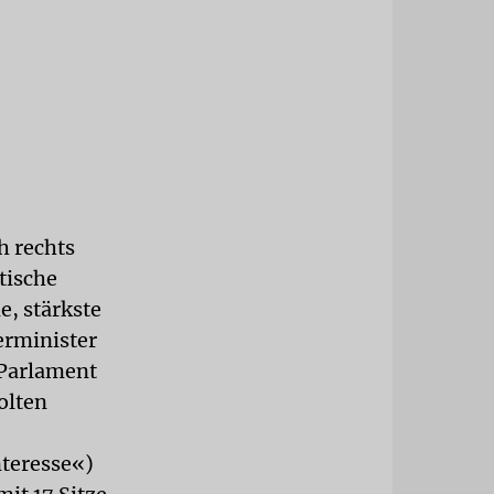
h rechts
tische
e, stärkste
erminister
 Parlament
olten
nteresse«)