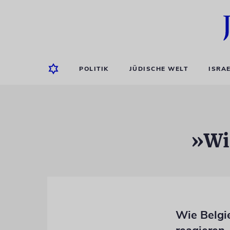
POLITIK
JÜDISCHE WELT
ISRA
»Wi
Wie Belgi