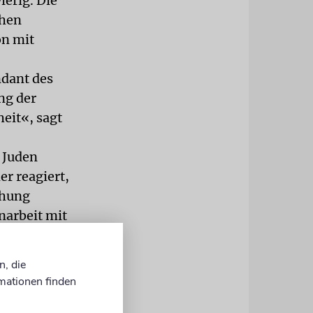
ierig. Die
chen
on mit
ndant des
ng der
eit«, sagt
 Juden
r reagiert,
chung
narbeit mit
aar Wochen
ein gutes
n, die
mationen finden