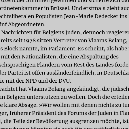
rozent der Stimmen gewinnen und sicherte sich dam
ordnetenkammer in Brüssel. Und erstmals zieht auc
rechtsliberalen Populisten Jean-Marie Dedecker ins
fünf Abgeordneten.
 Nachrichten für Belgiens Juden, dennoch reagieren
reits seit 1978 sitzen Vertreter von Vlaams Belang, 
 Block nannte, im Parlament. Es scheint, als habe
mit den Nationalisten, die eine Abspaltung des
schsprachigen Flandern vom Rest des Landes forde
r Partei ist offen ausländerfeindlich, in Deutschl
sie mit der NPD und der DVU.
achtet hat Vlaams Belang angekündigt, die jüdisc
n Belgien unterstützen zu wollen. Doch die erteil
e klare Absage. »Wir wollen mit denen nichts zu t
ger, früherer Präsident des Forums der Juden in Fl
i, die Teile der Bevölkerung ausgrenzen möchte, is