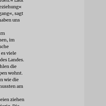
rden.« Laut
 Beziehung«
gang«, sagt
 haben uns
ern
men, im
ische
es viele
 des Landes.
hlen die
rpen wohnt.
n wie die
 mussten am
teien ziehen