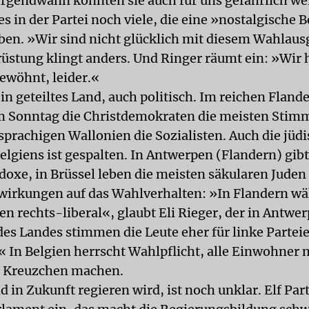
 Irgendwann könnten sie auch für uns gefährlich we
es in der Partei noch viele, die eine »nostalgische
aben. »Wir sind nicht glücklich mit diesem Wahlaus
rüstung klingt anders. Und Ringer räumt ein: »Wir
gewöhnt, leider.«
ein geteiltes Land, auch politisch. Im reichen Fland
 Sonntag die Christdemokraten die meisten Stim
sprachigen Wallonien die Sozialisten. Auch die jüd
lgiens ist gespalten. In Antwerpen (Flandern) gibt 
doxe, in Brüssel leben die meisten säkularen Juden
wirkungen auf das Wahlverhalten: »In Flandern wä
en rechts-liberal«, glaubt Eli Rieger, der in Antwe
es Landes stimmen die Leute eher für linke Parteie
.« In Belgien herrscht Wahlpflicht, alle Einwohner
n Kreuzchen machen.
 in Zukunft regieren wird, ist noch unklar. Elf Par