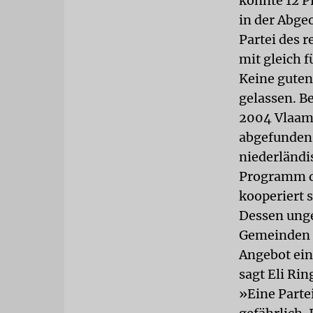
konnte 12 P
in der Abge
Partei des 
mit gleich 
Keine guten
gelassen. Be
2004 Vlaams
abgefunden 
niederländi
Programm de
kooperiert 
Dessen unge
Gemeinden i
Angebot ein
sagt Eli Rin
»Eine Parte