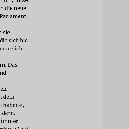
it 17 Sitze
h die neue
 Parlament,
 sie
die sich bis
 man sich
rn. Das
and
hen
en dem
un haben«,
andern.
t immer