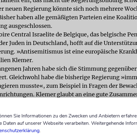
rlament ein, das macht die Regierungsbildung schw
er neuen Regierung könnte sich noch mehrere Wo
Bisher haben alle gemäßigten Parteien eine Koaliti
ng ausgeschlossen.
ire Central Israelite de Belgique, das belgische Pe
der Juden in Deutschland, hofft auf die Unterstützu
rung. »Antisemitismus ist eine europäische Krankh
ulien Klemer.
angenen Jahren habe sich die Stimmung gegenüber
ert. Gleichwohl habe die bisherige Regierung »imme
agieren musste«, zum Beispiel in Fragen der Bewa
inrichtungen. Klemer glaubt an eine gute Zusamme
emokraten. Das sieht auch Eli Ringer so. Vor ein p
erme, der wohl neuer Premierminister wird. »Es war 
können Sie Informationen zu den Zwecken und Anbietern erfahre
Daten auf unserer Webseite verarbeiten. Weitergehende Infor
enschutzerklärung
.