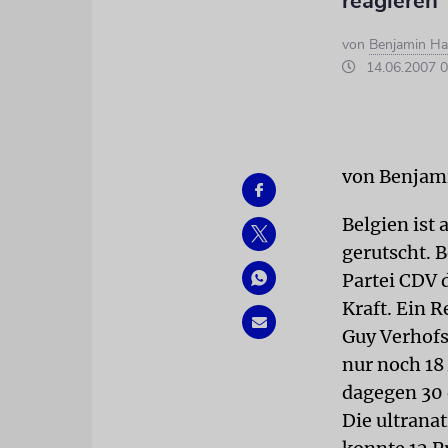
reagieren
von
Benjamin H
14.06.2007 0
von Benja
Belgien ist
gerutscht. 
Partei CDV 
Kraft. Ein 
Guy Verhofs
nur noch 18
dagegen 30 
Die ultrana