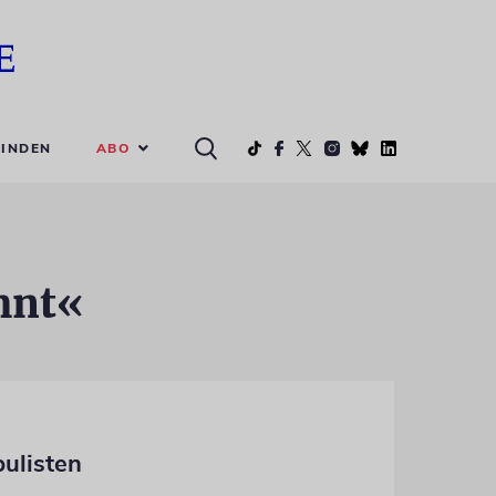
ABO
INDEN
hnt«
ulisten