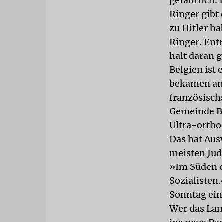
gefährlich.
Ringer gibt 
zu Hitler h
Ringer. Ent
halt daran 
Belgien ist 
bekamen am
französisch
Gemeinde Be
Ultra-ortho
Das hat Aus
meisten Jud
»Im Süden d
Sozialisten
Sonntag ei
Wer das Land