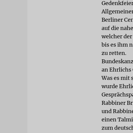
Gedenkfeier
Allgemeine
Berliner C
auf die nah
welcher der 
bis es ihm 
zu retten.
Bundeskanzl
an Ehrlichs
Was es mit 
wurde Ehrli
Gesprächspa
Rabbiner Br
und Rabbine
einen Talmi
zum deutsch