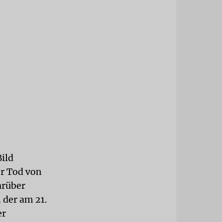
ild
er Tod von
arüber
 der am 21.
er