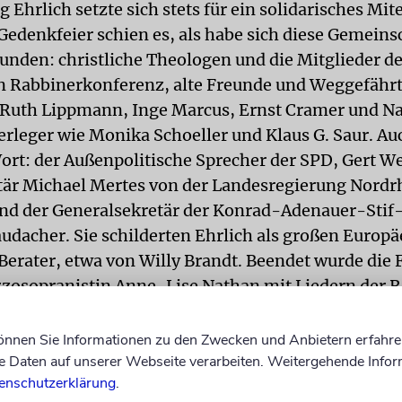
 Ehrlich setzte sich stets für ein solidarisches Mi
 Gedenkfeier schien es, als habe sich diese Gemeins
funden: christliche Theologen und die Mitglieder d
 Rabbinerkonferenz, alte Freunde und Weggefähr
Ruth Lippmann, Inge Marcus, Ernst Cramer und Na
erleger wie Monika Schoeller und Klaus G. Saur. Auc
rt: der Außenpolitische Sprecher der SPD, Gert We
tär Michael Mertes von der Landesregierung Nordr
nd der Generalsekretär der Konrad-Adenauer-Stif-
udacher. Sie schilderten Ehrlich als großen Europä
Berater, etwa von Willy Brandt. Beendet wurde die F
zosopranistin Anne-Lise Nathan mit Liedern der 
rde, mit dem El male rachamim und dem Kaddisch
inde ging mit dem Appell von Kugelmann auseina
können Sie Informationen zu den Zwecken und Anbietern erfahre
echten selbst gerecht zu werden.
Daten auf unserer Webseite verarbeiten. Weitergehende Infor
enschutzerklärung
.