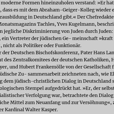
n moderne Formen hineinzuholen verstand: »Er hat
, dass es mit dem Abraham-Geiger-Kolleg wieder e
rausbildung in Deutschland gibt.« Der Chefredakte
onatsmagazins Tachles, Yves Kugelmann, beschri
 jegliche Diskriminierung von Juden durch Juden: 
ein Vertreter der jüdischen Ge- meinschaft »kraft
 nicht als Politiker oder Funktionär.
r der Deutschen Bischofskonferenz, Pater Hans La
nt des Zentralkomitees der deutschen Katholiken, 
er, und Hubert Frankemölle von der Gesellschaft f
Jüdische Zu- sammenarbeit zeichneten nach, wie E
ng dem jüdisch-christlichen Dialog in Deutschland 
ologischen Stempel aufgedrückt hat. »Er, der selbst
alistischer Verfolgung war, betrachtete den Dialog 
iche Mittel zum Neuanfang und zur Versöhnung«, z
r Kardinal Walter Kasper.