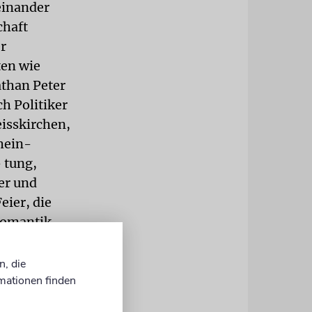
teinander
chaft
er
ten wie
than Peter
h Politiker
isskirchen,
hein-
 tung,
er und
eier, die
Romantik
. Die
nder, dem
n, die
mationen finden