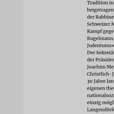
Tradition i
beigetragen
der Rabbine
Schweizer M
Kampf gegen
Kugelmann, 
Judentums«,
Der Sekretä
der Präside
Joachim Mey
Christlich-
30 Jahre la
eigenen the
nationalsozi
einzig mögl
Langendörfe