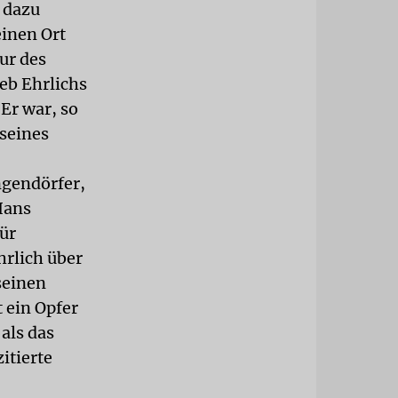
 dazu
inen Ort
ur des
eb Ehrlichs
Er war, so
 seines
ngendörfer,
Hans
ür
hrlich über
seinen
 ein Opfer
als das
itierte