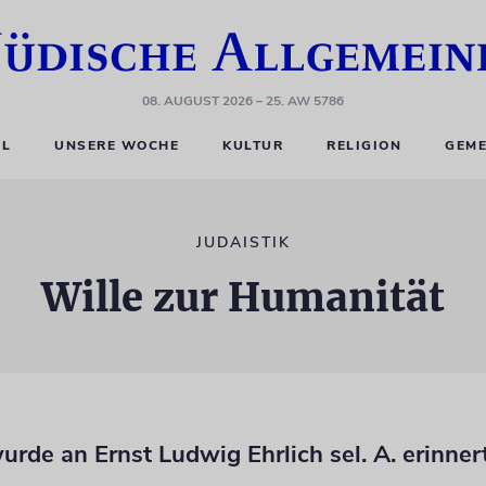
08. AUGUST 2026
– 25. AW 5786
EL
UNSERE WOCHE
KULTUR
RELIGION
GEME
JUDAISTIK
Wille zur Humanität
wurde an Ernst Ludwig Ehrlich sel. A. erinner