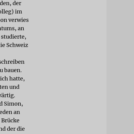
den, der
lleg) im
on verwies
ntums, an
 studierte,
die Schweiz
schreiben
u bauen.
ich hatte,
ten und
ärtig.
ld Simon,
reden an
e Brücke
d der die