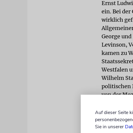
Ernst Ludwig
ein. Bei der
wirklich ge
Allgemeinen
George und 
Levinson, V
kamen zu Wo
Staatssekre
Westfalen u
Wilhelm Sta
politischen 
von der Mez
umrahmt wu
Trauergeme
Auf dieser Seite 
Weg des Ger
personenbezogene 
Sie in unserer
Dat