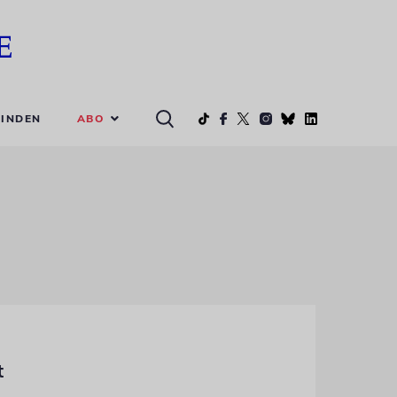
ABO
INDEN
t