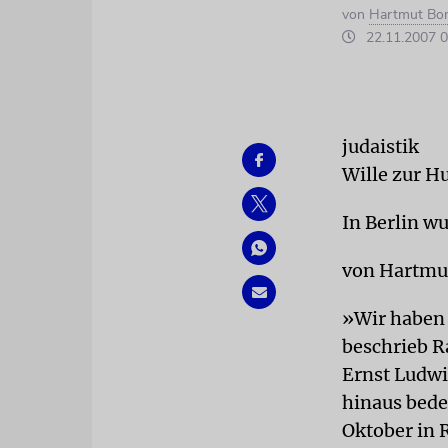
von
Hartmut Bo
22.11.2007 0
judaistik
Wille zur H
In Berlin wu
von Hartmu
»Wir haben 
beschrieb R
Ernst Ludwi
hinaus bedeu
Oktober in 