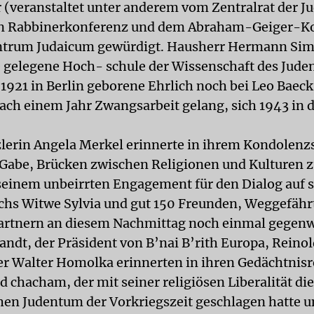
 (veranstaltet unter anderem vom Zentralrat der Ju
n Rabbinerkonferenz und dem Abraham-Geiger-Ko
entrum Judaicum gewürdigt. Hausherr Hermann Sim
e gelegene Hoch- schule der Wissenschaft des Jude
1921 in Berlin geborene Ehrlich noch bei Leo Baeck
nach einem Jahr Zwangsarbeit gelang, sich 1943 in 
erin Angela Merkel erinnerte in ihrem Kondolenz
 Gabe, Brücken zwischen Religionen und Kulturen z
seinem unbeirrten Engagement für den Dialog auf s
chs Witwe Sylvia und gut 150 Freunden, Weggefähr
rtnern an diesem Nachmittag noch einmal gegenw
andt, der Präsident von B’nai B’rith Europa, Reino
r Walter Homolka erinnerten in ihren Gedächtnis
d chacham, der mit seiner religiösen Liberalität di
en Judentum der Vorkriegszeit geschlagen hatte un