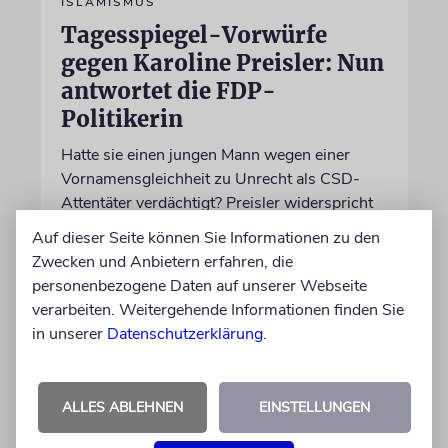
ISLAMISMUS
Tagesspiegel-Vorwürfe
gegen Karoline Preisler: Nun
antwortet die FDP-
Politikerin
Hatte sie einen jungen Mann wegen einer
Vornamensgleichheit zu Unrecht als CSD-
Attentäter verdächtigt? Preisler widerspricht
und beklagt, die Zeitung habe sie nicht zu
Auf dieser Seite können Sie Informationen zu den
Wort kommen lassen
Zwecken und Anbietern erfahren, die
personenbezogene Daten auf unserer Webseite
30.07.2026
verarbeiten. Weitergehende Informationen finden Sie
Aktualisiert
in unserer
Datenschutzerklärung
.
ALLES ABLEHNEN
EINSTELLUNGEN