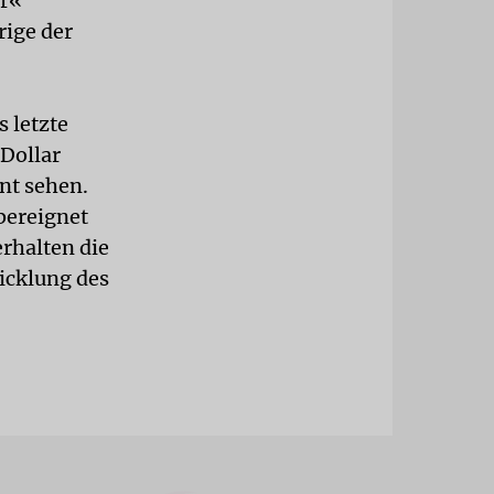
er«
ige der
 letzte
 Dollar
ent sehen.
übereignet
erhalten die
icklung des