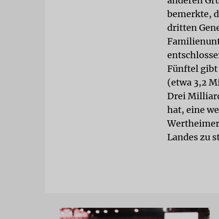
anderen Gru
bemerkte, d
dritten Gene
Familienunt
entschlosse
Fünftel gib
(etwa 3,2 Mi
Drei Milliar
hat, eine we
Wertheimers
Landes zu s