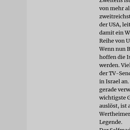
Zweitens is
von mehr als
zweitreichs
der USA, le
damit ein W
Reihe von U
Wenn nun Bu
hoffen die 
werden. Vie
der TV-Send
in Israel a
gerade verw
wichtigste 
auslöst, ist
Wertheimer,
Legende.