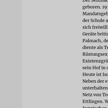
Der Selfma
geboren. 193
Mandatsgebi
der Schule 
sich freiwil
Geräte brit
Palmach, de
diente als 
Rüstungsexp
Existenzgrü
sein Hof in
Heute ist I
Neben der e
unterhalten
Netz von To
Ettlingen. 