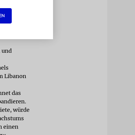
erminen
EN
m sind für
ahost
 und
aels
em Libanon
hnet das
pandieren.
iete, würde
Wachstums
h einen