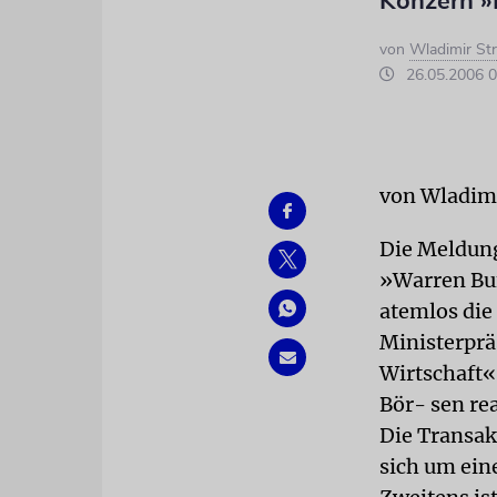
Konzern »
von
Wladimir St
26.05.2006 0
von Wladim
Die Meldung
»Warren Buff
atemlos die
Ministerprä
Wirtschaft«
Bör- sen re
Die Transakt
sich um ein