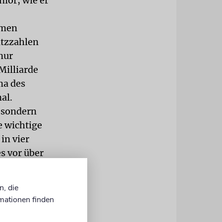
nior, wie er
hmen
atzzahlen
nur
Milliarde
ma des
al.
, sondern
e wichtige
in vier
s vor über
ichtet. Die
n
n, die
mationen finden
 die neue