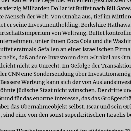
t der Käufer eine Legende. Mit einem geschätzten
 vierzig Milliarden Dollar ist Buffet nach Bill Gates
te Mensch der Welt. Von Omaha aus, tief im Mittle
itet er seine Investmentholding, Berkshire Hathawa
irtschaftsimperium von Weltrang. Buffet kontrollie
nternehmen, unter ihnen Coca Cola und die Washi
ffet erstmals Gefallen an einer israelischen Firma 
Israelis, daß andere Investoren dem »Orakel aus O
lleicht nicht zu Unrecht. Im Gefolge der Transaktio
er CNN eine Sondersendung über Investitionsmög
n. Bessere Werbung kann sich der von Auslandsinves
öhnte jüdische Staat nicht wünschen. Der dritte und
Grund für das enorme Interesse, das das Großgeschäf
 aber das Übernahmeobjekt selbst. Iscar und sein Gr
 sind eine von den sonst superkritischen Israelis 