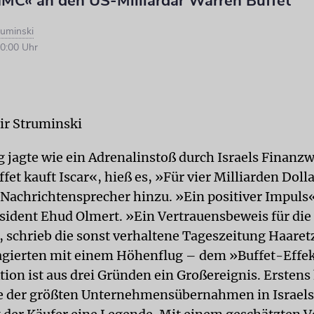
IMC« an den US-Milliardär Warren Buffet
ruminski
0:00 Uhr
ir Struminski
 jagte wie ein Adrenalinstoß durch Israels Finanzw
et kauft Iscar«, hieß es, »Für vier Milliarden Doll
 Nachrichtensprecher hinzu. »Ein positiver Impuls«
sident Ehud Olmert. »Ein Vertrauensbeweis für die 
, schrieb die sonst verhaltene Tageszeitung Haaretz
agierten mit einem Höhenflug – dem »Buffet-Effek
ion ist aus drei Gründen ein Großereignis. Erstens
e der größten Unternehmensübernahmen in Israels