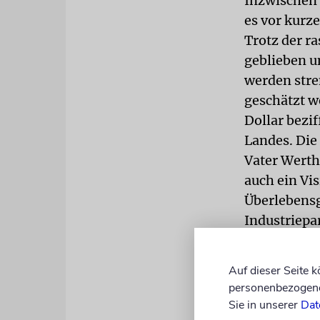
Inzwischen l
es vor kurz
Trotz der r
geblieben u
werden str
geschätzt w
Dollar bezif
Landes. Die
Vater Werth
auch ein Vis
Überlebensga
Industriepa
fünf Jahrze
flügge gewo
Auf dieser Seite 
Gesamtumsat
personenbezogene 
Wie viel das
Sie in unserer
Dat