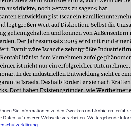
eitet Stefs Sohn Eitan die Firma, auch wenn der Se
em ausdrückte, noch »etwas zu sagen« hat.
asanten Entwicklung ist Iscar ein Familienunterne
nd legt großen Wert auf Diskretion. Selbst die Ums
eng geheimgehalten und können von Außenseitern 
erden. Der Jahresumsatz 2005 wird mit rund einer 
fert. Damit wäre Iscar die zehntgrößte Industriefir
 Rentabilität ist dem Vernehmen zufolge phänomen
eimer ist nicht nur ein erfolgreicher Unternehmer
ionär. In der industriellen Entwicklung sieht er ein
rantie Israels. Deshalb fördert er sie nach Kräften 
rks. Dort haben Existenzgründer, wie Wertheimer e
hnten war, inzwischen weit über hundert Firmen err
rdenen Zöglinge des »Systems Stef« erzielen eine
können Sie Informationen zu den Zwecken und Anbietern erfahre
z von einer halben Milliarde Dollar.
Daten auf unserer Webseite verarbeiten. Weitergehende Infor
 Wort des alten Herrn in Israel gilt, hat dieser Tage
enschutzerklärung
.