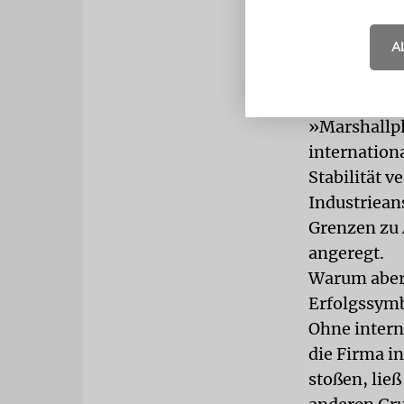
Erziehungsm
gehörte ein
A
Berufsausbi
Wertheimer 
untermauert
»Marshallpl
internatio
Stabilität 
Industriean
Grenzen zu 
angeregt.
Warum aber 
Erfolgssymb
Ohne intern
die Firma i
stoßen, lie