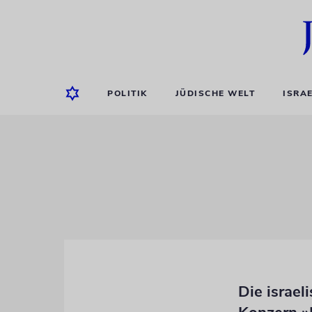
POLITIK
JÜDISCHE WELT
ISRA
Die israel