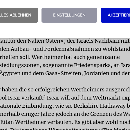
inisterin Juli Tamir bewiesen. Zu ihren ersten T
 Treffen mit Stef, von dem sie sich zum Thema
LLES ABLEHNEN
EINSTELLUNGEN
AKZEPTIER
ldung beraten ließ. Industrie, Bildung und Wachstu
aber auch Werkzeuge, mit denen ein Frieden in N
 werden muß. Von dem Industriellen stammt ein
an für den Nahen Osten«, der Israels Nachbarn mit
nalen Aufbau- und Fördermaßnahmen zu Wohlstand
verhelfen soll. Wertheimer hat auch gemeinsame
siedlungszonen, sogenannte Friedensparks, an Isr
Ägypten und dem Gasa-Streifen, Jordanien und d
haben die so erfolgreichen Wertheimers ausgerec
ol Iscar verkauft? Iscar will auf dem Weltmarkt ex
ationale Einbindung, wie sie Berkshire Hathaway b
nnerhalb einiger Jahre jedoch an die Grenzen des 
ß Eitan Wertheimer verlauten. Es gibt aber wohl noc