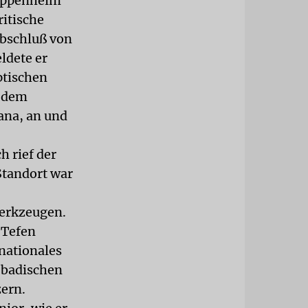
ippenheim
ritische
Abschluß von
ldete er
ptischen
h dem
ana, an und
h rief der
Standort war
werkzeugen.
 Tefen
nationales
 badischen
zern.