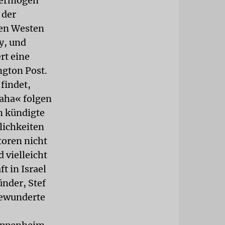
 Vermögen
 der
ren Westen
y, und
rt eine
ngton Post.
findet,
maha« folgen
n kündigte
lichkeiten
toren nicht
 vielleicht
t in Israel
ünder, Stef
bewunderte