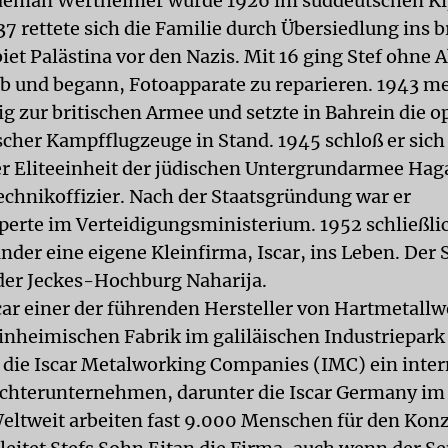
deman Wertheimer wurde 1926 im süddeutschen K
7 rettete sich die Familie durch Übersiedlung ins b
et Palästina vor den Nazis. Mit 16 ging Stef ohne 
ab und begann, Fotoapparate zu reparieren. 1943 me
lig zur britischen Armee und setzte in Bahrein die o
ischer Kampfflugzeuge in Stand. 1945 schloß er sic
r Eliteeinheit der jüdischen Untergrundarmee Hag
Technikoffizier. Nach der Staatsgründung war er
erte im Verteidigungsministerium. 1952 schließlic
nder eine eigene Kleinfirma, Iscar, ins Leben. Der 
 der Jeckes-Hochburg Naharija.
scar einer der führenden Hersteller von Hartmetall
inheimischen Fabrik im galiläischen Industriepark
 die Iscar Metalworking Companies (IMC) ein inter
chterunternehmen, darunter die Iscar Germany im
Weltweit arbeiten fast 9.000 Menschen für den Kon