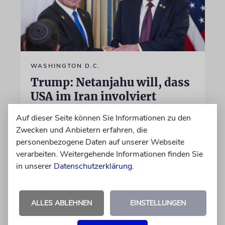
WASHINGTON D.C.
Trump: Netanjahu will, dass
USA im Iran involviert
bleiben
Auf dieser Seite können Sie Informationen zu den
Unterschiedliche Interessen Israels und der
Zwecken und Anbietern erfahren, die
USA sind im Iran-Krieg mehrfach zutage
personenbezogene Daten auf unserer Webseite
getreten. Kurz vor seinem Treffen mit
verarbeiten. Weitergehende Informationen finden Sie
Netanjahu deutet Trump an, dass die
in unserer
Datenschutzerklärung
.
Differenzen nicht überwunden sind
ALLES ABLEHNEN
EINSTELLUNGEN
28.07.2026