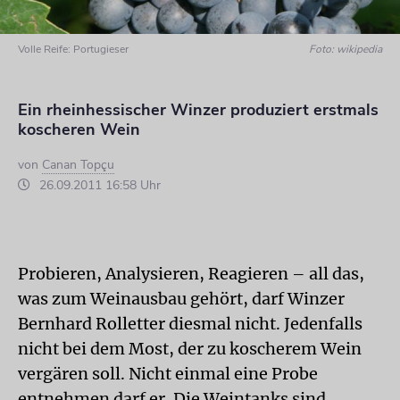
Volle Reife: Portugieser
Foto: wikipedia
Ein rheinhessischer Winzer produziert erstmals
koscheren Wein
von
Canan Topçu
26.09.2011 16:58 Uhr
Probieren, Analysieren, Reagieren – all das,
was zum Weinausbau gehört, darf Winzer
Bernhard Rolletter diesmal nicht. Jedenfalls
nicht bei dem Most, der zu koscherem Wein
vergären soll. Nicht einmal eine Probe
entnehmen darf er. Die Weintanks sind