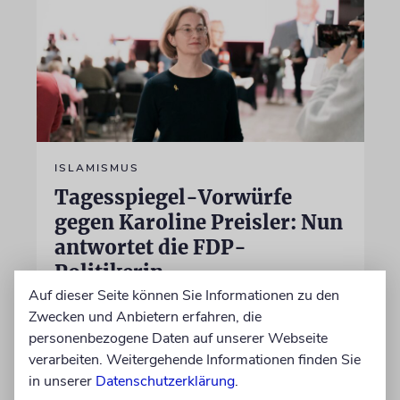
ISLAMISMUS
Tagesspiegel-Vorwürfe
gegen Karoline Preisler: Nun
antwortet die FDP-
Politikerin
Auf dieser Seite können Sie Informationen zu den
Hatte sie einen jungen Mann wegen einer
Zwecken und Anbietern erfahren, die
Vornamensgleichheit zu Unrecht als CSD-
personenbezogene Daten auf unserer Webseite
Attentäter verdächtigt? Preisler widerspricht
verarbeiten. Weitergehende Informationen finden Sie
und beklagt, die Zeitung habe sie nicht zu
in unserer
Datenschutzerklärung
.
Wort kommen lassen