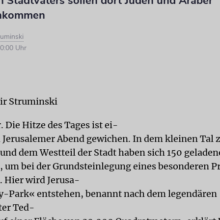
 Stadtvaters sollen dort Juden und Araber
nkommen
ruminski
0:00 Uhr
ir Struminski
r. Die Hitze des Tages ist ei-
Jerusalemer Abend gewichen. In dem kleinen Tal 
t und dem Westteil der Stadt haben sich 150 geladen
 um bei der Grundsteinlegung eines besonderen Pr
. Hier wird Jerusa-
y-Park« entstehen, benannt nach dem legendären
ter Ted-