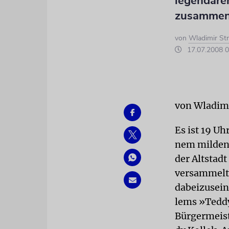
legendären
zusamme
von
Wladimir St
17.07.2008 0
von Wladim
Es ist 19 Uh
nem milden 
der Altstad
versammelt,
dabeizusein
lems »Tedd
Bürgermeis