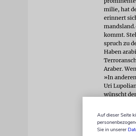
prominente
milie, hat 
erinnert sic
mandsland.« 
kommt. Steh
spruch zu de
Haben arabi
Terroransch
Araber. Wen
»In anderen
Uri Lupolia
wünscht dem
dozer auffa
Spatenstich 
Auf dieser Seite 
diesem Aben
personenbezogene 
schlichte T
Sie in unserer
Dat