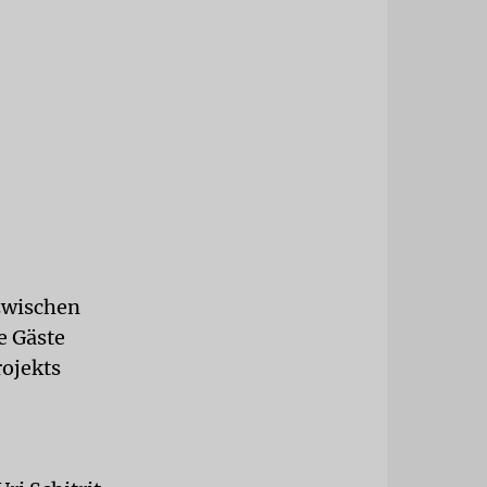
zwischen
e Gäste
ojekts