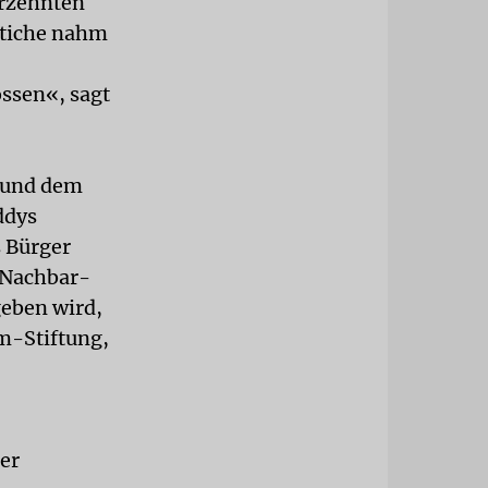
hrzehnten
ttiche nahm
ssen«, sagt
n und dem
ddys
s Bürger
 Nachbar-
geben wird,
em-Stiftung,
er