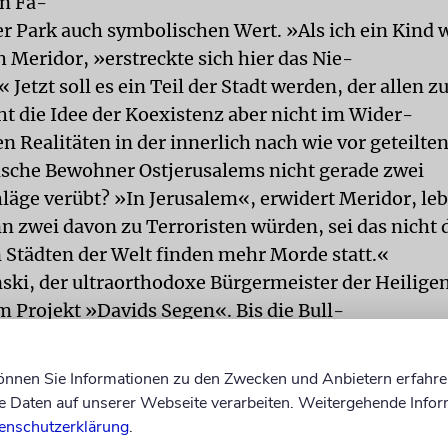
n Fa-
der Park auch symbolischen Wert. »Als ich ein Kind 
h Meridor, »erstreckte sich hier das Nie-
Jetzt soll es ein Teil der Stadt werden, der allen z
t die Idee der Koexistenz aber nicht im Wider-
n Realitäten in der innerlich nach wie vor geteilten
sche Bewohner Ostjerusalems nicht gerade zwei
läge verübt? »In Jerusalem«, erwidert Meridor, le
n zwei davon zu Terroristen würden, sei das nicht d
 Städten der Welt finden mehr Morde statt.«
nski, der ultraorthodoxe Bürgermeister der Heiligen
 Projekt »Davids Segen«. Bis die Bull-
hren, werden aber noch mehrere Monate vergehen. 
ist für 2009, die Fertigstellung für 2010 vorgesehe
können Sie Informationen zu den Zwecken und Anbietern erfahre
d wird schon mal im Beisein von Kolleks Witwe, T
Daten auf unserer Webseite verarbeiten. Weitergehende Infor
afel enthüllt: »Teddy-Park – Gedenken Teddy Kolle
enschutzerklärung
.