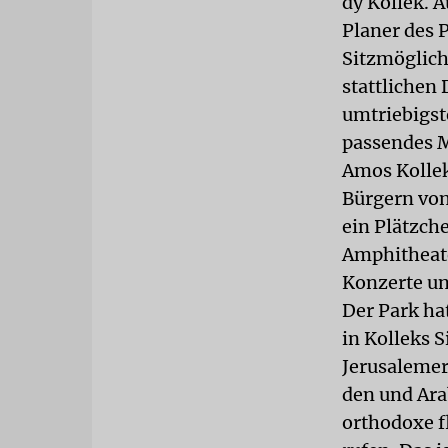
dy Kollek. A
Planer des 
Sitzmöglich
stattlichen
umtriebigst
passendes M
Amos Kollek
Bürgern von
ein Plätzch
Amphitheate
Konzerte un
Der Park ha
in Kolleks 
Jerusalemer 
den und Ara
orthodoxe f