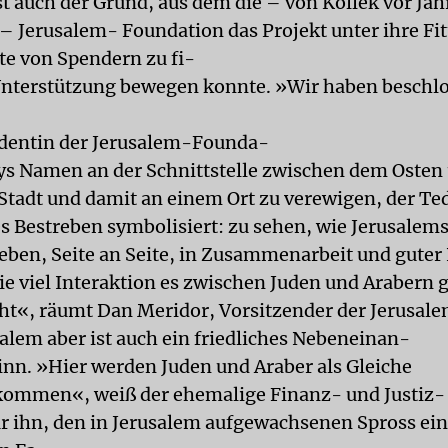
ist auch der Grund, aus dem die – von Kollek vor Ja
– Jerusalem- Foundation das Projekt unter ihre Fi
e von Spendern zu fi-
Unterstützung bewegen konnte. »Wir haben beschlo
identin der Jerusalem-Founda-
ys Namen an der Schnittstelle zwischen dem Oste
Stadt und damit an einem Ort zu verewigen, der Te
s Bestreben symbolisiert: zu sehen, wie Jerusalem
en, Seite an Seite, in Zusammenarbeit und guter
ie viel Interaktion es zwischen Juden und Arabern 
cht«, räumt Dan Meridor, Vorsitzender der Jerusal
salem aber ist auch ein friedliches Nebeneinan-
inn. »Hier werden Juden und Araber als Gleiche
mmen«, weiß der ehemalige Finanz- und Justiz-
ür ihn, den in Jerusalem aufgewachsenen Spross ein