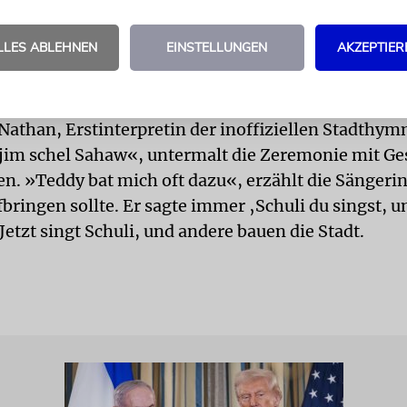
bräisch, Englisch und, versteht sich, Arabisch. Auc
 Deutsch-
LLES ABLEHNEN
EINSTELLUNGEN
AKZEPTIER
sterreichs, Harald Kinder-
ichael Rendi, beehren den im deutschsprachigen
opulärsten Israeli Kollek mit ihrer Anwesen-
 Nathan, Erstinterpretin der inoffiziellen Stadthym
jim schel Sahaw«, untermalt die Zeremonie mit Ge
n. »Teddy bat mich oft dazu«, erzählt die Sängeri
bringen sollte. Er sagte immer ‚Schuli du singst, u
 Jetzt singt Schuli, und andere bauen die Stadt.