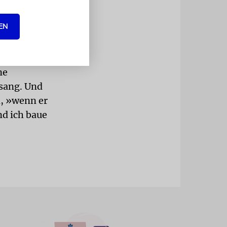
h die
EN
 Raum
ne
sang. Und
n, »wenn er
nd ich baue