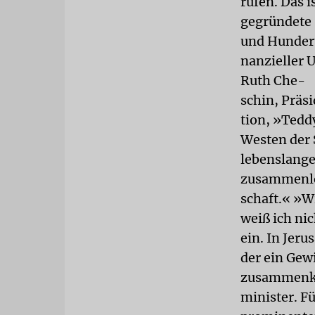
rufen. Das 
gegründete 
und Hundert
nanzieller 
Ruth Che-
schin, Präs
tion, »Tedd
Westen der 
lebenslange
zusammenleb
schaft.« »W
weiß ich ni
ein. In Jeru
der ein Gew
zusammenko
minister. F