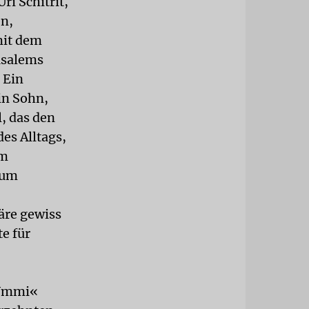
ri Schitrit,
en,
mit dem
usalems
 Ein
in Sohn,
, das den
es Alltags,
Im
 um
äre gewiss
e für
»Ummi«