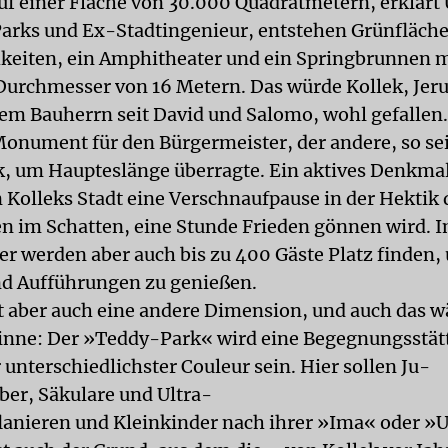
uf einer Fläche von 30.000 Quadratmetern, erklärt U
Parks und Ex-Stadtingenieur, entstehen Grünfläch
keiten, ein Amphitheater und ein Springbrunnen 
 Durchmesser von 16 Metern. Das würde Kollek, Jer
em Bauherrn seit David und Salomo, wohl gefallen.
onument für den Bürgermeister, der andere, so se
, um Haupteslänge überragte. Ein aktives Denkmal
 Kolleks Stadt eine Verschnaufpause in der Hektik d
en im Schatten, eine Stunde Frieden gönnen wird. 
r werden aber auch bis zu 400 Gäste Platz finden,
d Aufführungen zu genießen.
t aber auch eine andere Dimension, und auch das w
Sinne: Der »Teddy-Park« wird eine Begegnungsstätt
unterschiedlichster Couleur sein. Hier sollen Ju-
ber, Säkulare und Ultra-
lanieren und Kleinkinder nach ihrer »Ima« oder 