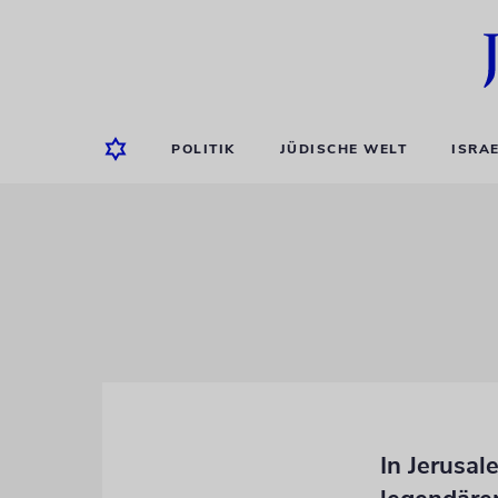
POLITIK
JÜDISCHE WELT
ISRA
In Jerusal