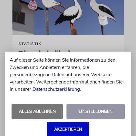
STATISTIK
Diese hebräischen
Auf dieser Seite können Sie Informationen zu den
Vornamen in Österreich sind
Zwecken und Anbietern erfahren, die
am beliebtesten
personenbezogene Daten auf unserer Webseite
Österreichische Eltern wählen gern Klassiker.
verarbeiten. Weitergehende Informationen finden Sie
Unter den Top Ten sind auch viele Namen
in unserer
Datenschutzerklärung
.
biblischen Ursprungs
ALLES ABLEHNEN
EINSTELLUNGEN
von Nicole Dreyfus
04.07.2026
AKZEPTIEREN