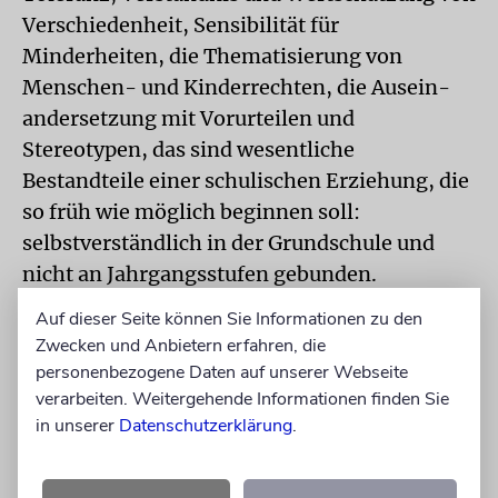
Verschiedenheit, Sensibilität für
Minderheiten, die Thematisierung von
Menschen- und Kinderrechten, die Ausein-
andersetzung mit Vorurteilen und
Stereotypen, das sind wesentliche
Bestandteile einer schulischen Erziehung, die
so früh wie möglich beginnen soll:
selbstverständlich in der Grundschule und
nicht an Jahrgangsstufen gebunden.
Wer aber der Überzeugung ist, dass die genaue
Auf dieser Seite können Sie Informationen zu den
und detaillierte Kenntnis dessen, was, wie und
Zwecken und Anbietern erfahren, die
warum es geschah, die unverzichtbare
personenbezogene Daten auf unserer Webseite
Grundlage ist für eine dauerhafte Empathie,
verarbeiten. Weitergehende Informationen finden Sie
in unserer
Datenschutzerklärung
.
die unverzichtbare Grundlage einer
Immunisierung gegen alle Versuche der
Leugnung und Minimierung des Holocaust,