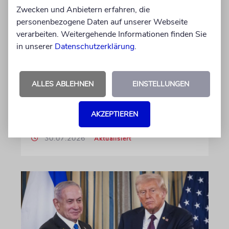
Zwecken und Anbietern erfahren, die
gegen Karoline Preisler: Nun
personenbezogene Daten auf unserer Webseite
antwortet die FDP-
verarbeiten. Weitergehende Informationen finden Sie
Politikerin
in unserer
Datenschutzerklärung
.
Hatte sie einen jungen Mann wegen einer
Vornamensgleichheit zu Unrecht als CSD-
Attentäter verdächtigt? Preisler widerspricht
ALLES ABLEHNEN
EINSTELLUNGEN
und beklagt, die Zeitung habe sie nicht zu
Wort kommen lassen
AKZEPTIEREN
30.07.2026
Aktualisiert