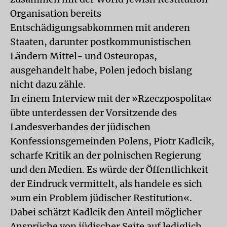
Organisation bereits
Entschädigungsabkommen mit anderen
Staaten, darunter postkommunistischen
Ländern Mittel- und Osteuropas,
ausgehandelt habe, Polen jedoch bislang
nicht dazu zähle.
In einem Interview mit der »Rzeczpospolita«
übte unterdessen der Vorsitzende des
Landesverbandes der jüdischen
Konfessionsgemeinden Polens, Piotr Kadlcik,
scharfe Kritik an der polnischen Regierung
und den Medien. Es würde der Öffentlichkeit
der Eindruck vermittelt, als handele es sich
»um ein Problem jüdischer Restitution«.
Dabei schätzt Kadlcik den Anteil möglicher
Ansprüche von jüdischer Seite auf lediglich