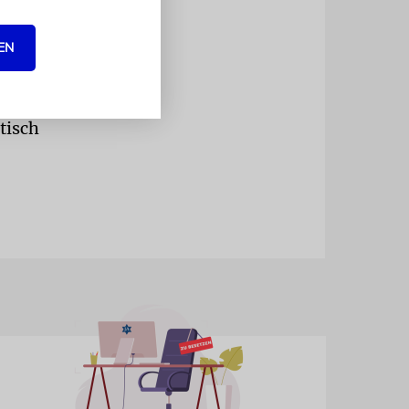
n der
EN
 Das ahnen
tunion, wenn
as als
stisch