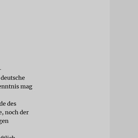
-
 deutsche
kenntnis mag
de des
e, noch der
gen