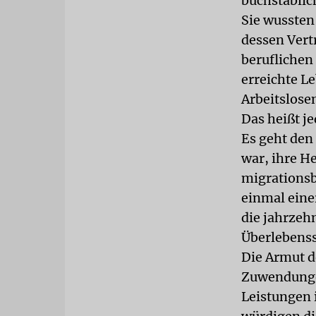
buchstäblich
Sie wussten
dessen Vert
beruflichen
erreichte Le
Arbeitslosen
Das heißt j
Es geht den
war, ihre H
migrationsb
einmal eine
die jahrzeh
Überlebenss
Die Armut de
Zuwendungen
Leistungen 