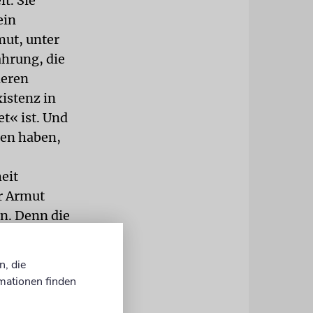
t. Sie
ein
mut, unter
ahrung, die
deren
istenz in
et« ist. Und
cen haben,
eit
r Armut
n. Denn die
ie schnell
gesucht und
n, die
 unter
mationen finden
berlebenden