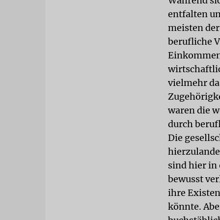
Während sic
entfalten u
meisten der
berufliche 
Einkommensv
wirtschaftl
vielmehr das
Zugehörigke
waren die w
durch beruf
Die gesells
hierzulande
sind hier in
bewusst ver
ihre Existe
könnte. Aber