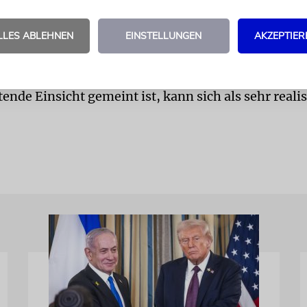
die nach Ende des Zweiten Weltkrieges trotz allem i
lik blieben.
LLES ABLEHNEN
EINSTELLUNGEN
AKZEPTIER
chte wiederholt sich eben nicht so ohne Weiteres.
ie jüdischen Migranten aus der ehemaligen Sowje
»Wir haben das alles für unsere Kinder gemacht.« W
tende Einsicht gemeint ist, kann sich als sehr reali