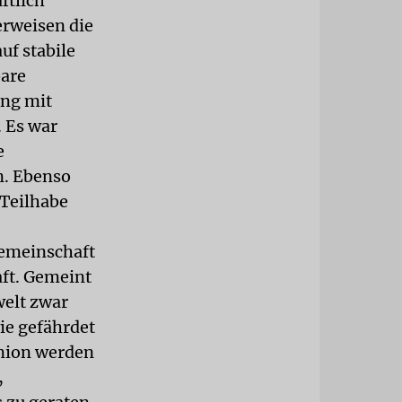
ftlich
erweisen die
uf stabile
bare
ung mit
. Es war
e
n. Ebenso
 Teilhabe
Gemeinschaft
aft. Gemeint
welt zwar
ie gefährdet
union werden
,