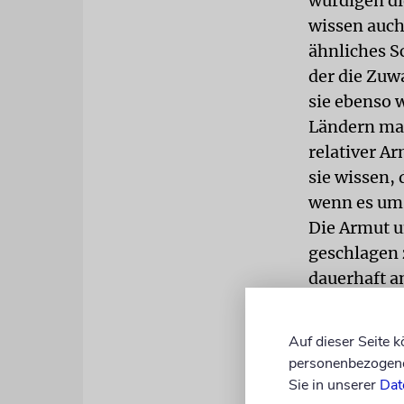
würdigen di
wissen auch
ähnliches Sc
der die Zuwa
sie ebenso 
Ländern mac
relativer Ar
sie wissen,
wenn es um 
Die Armut un
geschlagen 
dauerhaft a
Migrationsg
und erfolgr
Auf dieser Seite 
gefunden ha
personenbezogene 
Beweis zu s
Sie in unserer
Dat