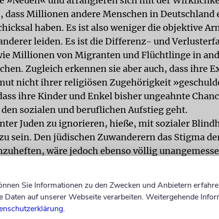
e »Neuen« und arrangieren sich mit der Wirklichkei
, dass Millionen andere Menschen in Deutschland 
hicksal haben. Es ist also weniger die objektive Ar
nderer leiden. Es ist die Differenz- und Verlusterf
wie Millionen von Migranten und Flüchtlinge in an
hen. Zugleich erkennen sie aber auch, dass ihre Ex
mut nicht ihrer religiösen Zugehörigkeit »geschuld
 dass ihre Kinder und Enkel bisher ungeahnte Chan
den sozialen und beruflichen Aufstieg geht.
ter Juden zu ignorieren, hieße, mit sozialer Blindh
zu sein. Den jüdischen Zuwanderern das Stigma de
nzuheften, wäre jedoch ebenso völlig unangemesse
eschichte und die Migrationsgeschichten zeigen, w
eich diese Menschen eigene Wege gehen, Nischen 
können Sie Informationen zu den Zwecken und Anbietern erfahre
ben, um ihre gesellschaftliche Anschlussfähigkeit
Daten auf unserer Webseite verarbeiten. Weitergehende Infor
tellen. Diese Bereitschaft verbindet sich mit den Ü
enschutzerklärung
.