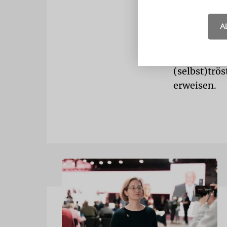
der Schoa, 
Bundesrepub
A
Doch Geschi
wohl auch d
sie sagen: 
(selbst)trös
erweisen.