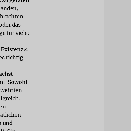
 zu geraten.
 landen,
ebrachten
oder das
e für viele:
 Existenz«.
s richtig
ächst
mt. Sowohl
bewehrten
lgreich.
hen
atlichen
n und