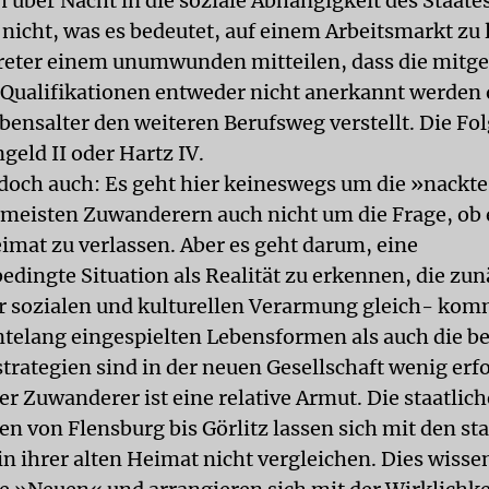
 über Nacht in die soziale Abhängigkeit des Staates
 nicht, was es bedeutet, auf einem Arbeitsmarkt zu
reter einem unumwunden mitteilen, dass die mitg
 Qualifikationen entweder nicht anerkannt werden 
bensalter den weiteren Berufsweg verstellt. Die Folg
geld II oder Hartz IV.
edoch auch: Es geht hier keineswegs um die »nackte
 meisten Zuwanderern auch nicht um die Frage, ob e
eimat zu verlassen. Aber es geht darum, eine
edingte Situation als Realität zu erkennen, die zun
r sozialen und kulturellen Verarmung gleich- kom
ntelang eingespielten Lebensformen als auch die 
trategien sind in der neuen Gesellschaft wenig erfo
r Zuwanderer ist eine relative Armut. Die staatlic
 von Flensburg bis Görlitz lassen sich mit den sta
in ihrer alten Heimat nicht vergleichen. Dies wisse