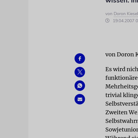
wissen: I
von
Doron Kiesel
19.04.2007 0
von Doron K
Es wird nic
funktionäre
Mehrheitsge
trivial kli
Selbstverst
Zweiten Wel
Selbstwahr
Sowjetunio