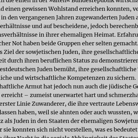
h die einen in der »alten« Bundesrepublik wirtscha
nd einen gewissen Wohlstand erreichen konnten, v
 in den vergangenen Jahren zugewanderten Juden a
Verhältnisse und auf bescheidene, jedoch berechen
erhältnisse in ihrer ehemaligen Heimat. Erfahr
icher Not haben beide Gruppen eher selten gemacht
 Ziel der sowjetischen Juden, ihre gesellschaftlich
it durch ihren beruflichen Status zu demonstriere
estdeutschen Juden bemüht, ihre gesellschaftliche
liche und wirtschaftliche Kompetenzen zu sichern.
chaftliche Armut hat jedoch nun auch die jüdische 
 erreicht – zumeist unerwartet hart und schmerzh
 erster Linie Zuwanderer, die ihre vertraute Lebens
lassen haben, weil sie ahnten oder auch wussten, w
nz als Juden in den Staaten der ehemaligen Sowjet
 sie konnten sich nicht vorstellen, was es bedeutet