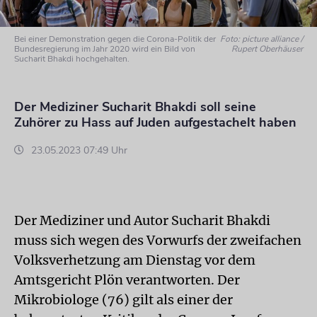
Bei einer Demonstration gegen die Corona-Politik der
Foto: picture alliance /
Bundesregierung im Jahr 2020 wird ein Bild von
Rupert Oberhäuser
Sucharit Bhakdi hochgehalten.
Der Mediziner Sucharit Bhakdi soll seine
Zuhörer zu Hass auf Juden aufgestachelt haben
23.05.2023 07:49 Uhr
Der Mediziner und Autor Sucharit Bhakdi
muss sich wegen des Vorwurfs der zweifachen
Volksverhetzung am Dienstag vor dem
Amtsgericht Plön verantworten. Der
Mikrobiologe (76) gilt als einer der