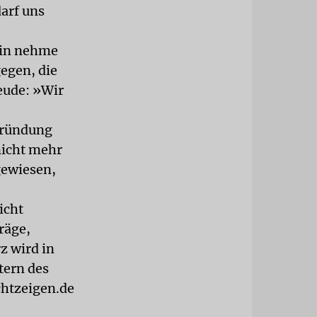
arf uns
ein nehme
gegen, die
eude: »Wir
 Gründung
nicht mehr
gewiesen,
icht
räge,
z wird in
tern des
chtzeigen.de