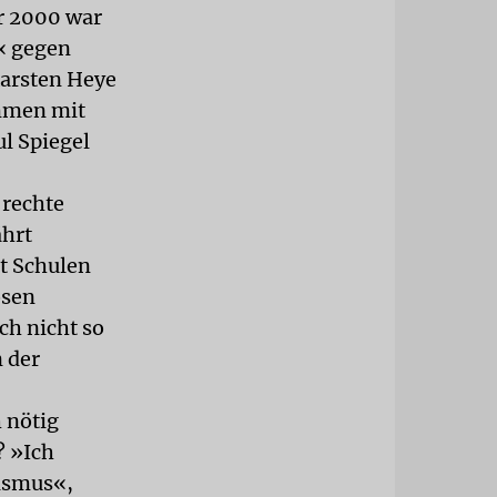
r 2000 war
« gegen
arsten Heye
ammen mit
l Spiegel
 rechte
ährt
t Schulen
osen
ch nicht so
 der
h nötig
? »Ich
ismus«,