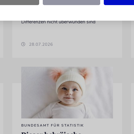
USA sind im Iran-Krieg mehrfach zutage
getreten. Kurz vor seinem Treffen mit
Netanjahu deutet Trump an, dass die
Differenzen nicht überwunden sind
28.07.2026
BUNDESAMT FÜR STATISTIK