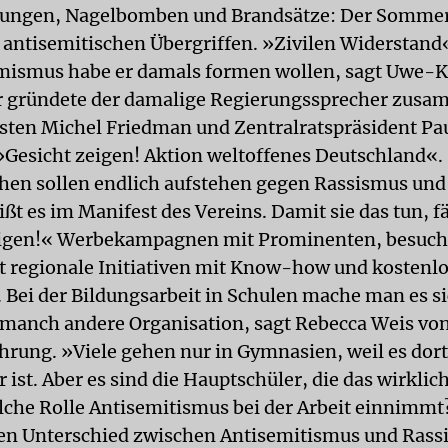
ungen, Nagelbomben und Brandsätze: Der Somme
 antisemitischen Übergriffen. »Zivilen Widerstand
mismus habe er damals formen wollen, sagt Uwe-K
r gründete der damalige Regierungssprecher zus
sten Michel Friedman und Zentralratspräsident Pau
»Gesicht zeigen! Aktion weltoffenes Deutschland«.
en sollen endlich aufstehen gegen Rassismus und
ßt es im Manifest des Vereins. Damit sie das tun, f
eigen!« Werbekampagnen mit Prominenten, besuch
t regionale Initiativen mit Know-how und kostenl
. Bei der Bildungsarbeit in Schulen mache man es si
 manch andere Organisation, sagt Rebecca Weis von
hrung. »Viele gehen nur in Gymnasien, weil es dort
st. Aber es sind die Hauptschüler, die das wirklic
che Rolle Antisemitismus bei der Arbeit einnimmt
en Unterschied zwischen Antisemitismus und Rass