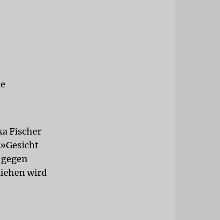
le
a Fischer
 »Gesicht
 gegen
liehen wird