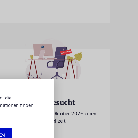
IN EIGENER SACHE
n, die
Volontär/in gesucht
mationen finden
Wir suchen zum 15. Oktober 2026 einen
Volontär (m/w/d) in Vollzeit
EN