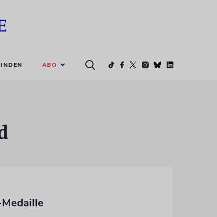
ABO
INDEN
d
-Medaille