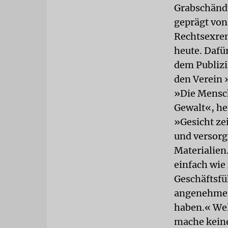
Grabschänd
geprägt von
Rechtsexre
heute. Dafü
dem Publizi
den Verein 
»Die Mensch
Gewalt«, hei
»Gesicht z
und versorg
Materialien
einfach wie
Geschäftsfü
angenehmer i
haben.« Wel
mache kein