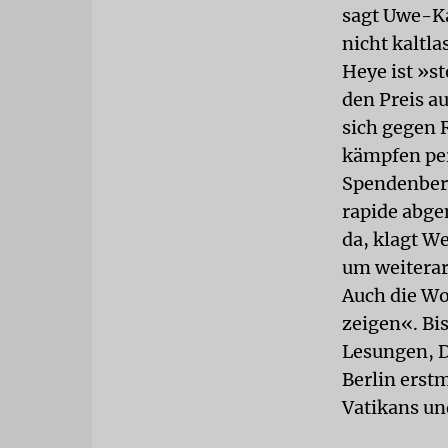
sagt Uwe-Ka
nicht kaltla
Heye ist »s
den Preis au
sich gegen 
kämpfen per
Spendenbere
rapide abge
da, klagt We
um weiterar
Auch die Wo
zeigen«. Bi
Lesungen, D
Berlin erst
Vatikans un