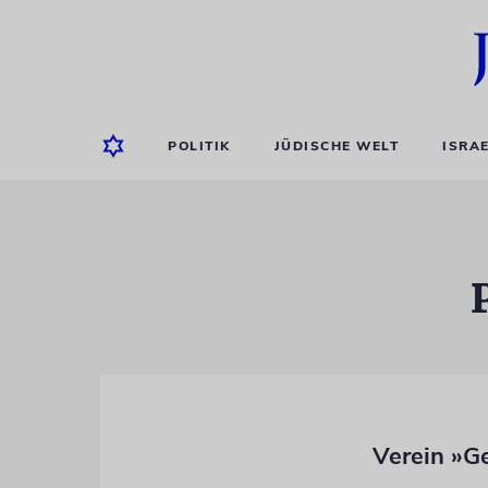
POLITIK
JÜDISCHE WELT
ISRA
Verein »G