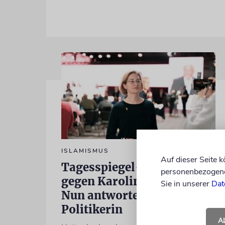
ISLAMISMUS
Auf dieser Seite 
Tagesspiegel-Vorwürfe
personenbezogene 
gegen Karoline Preisler:
Sie in unserer
Dat
Nun antwortet die FDP-
Politikerin
A