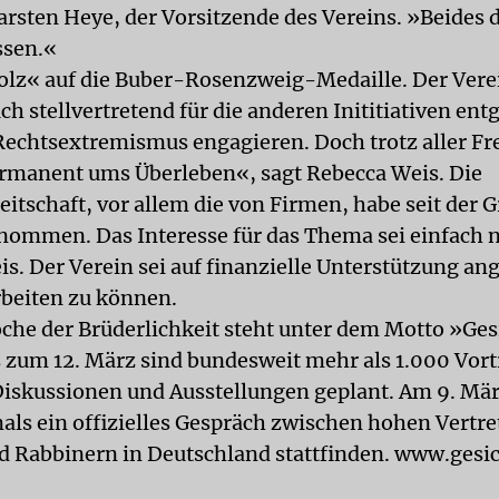
rsten Heye, der Vorsitzende des Vereins. »Beides d
ssen.«
tolz« auf die Buber-Rosenzweig-Medaille. Der Ver
ch stellvertretend für die anderen Inititiativen ent
Rechtsextremismus engagieren. Doch trotz aller Fr
manent ums Überleben«, sagt Rebecca Weis. Die
itschaft, vor allem die von Firmen, habe seit der
nommen. Das Interesse für das Thema sei einfach 
is. Der Verein sei auf finanzielle Unterstützung an
beiten zu können.
che der Brüderlichkeit steht unter dem Motto »Ges
s zum 12. März sind bundesweit mehr als 1.000 Vort
iskussionen und Ausstellungen geplant. Am 9. Mär
mals ein offizielles Gespräch zwischen hohen Vertre
d Rabbinern in Deutschland stattfinden. www.gesi