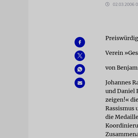
02.03.2006 0
Preiswürdig
Verein »Ges
von Benja
Johannes Ra
und Daniel 
zeigen!« di
Rassismus u
die Medaill
Koordinieru
Zusammenarbe