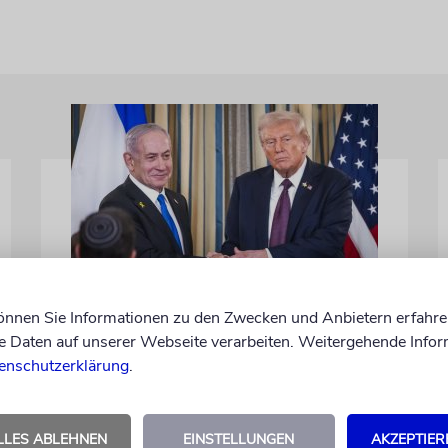
WASHINGTON D.C.
können Sie Informationen zu den Zwecken und Anbietern erfahre
Trump: Netanjahu will,
Daten auf unserer Webseite verarbeiten. Weitergehende Infor
dass USA im Iran involviert
enschutzerklärung
.
bleiben
Unterschiedliche Interessen Israels und der
LLES ABLEHNEN
EINSTELLUNGEN
AKZEPTIER