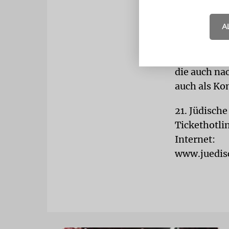
Meerbusch-
Während der
A
an anderen 
und dem Gem
Mittelpunkt
die auch na
auch als Ko
21. Jüdische
Tickethotli
Internet:
www.juedis