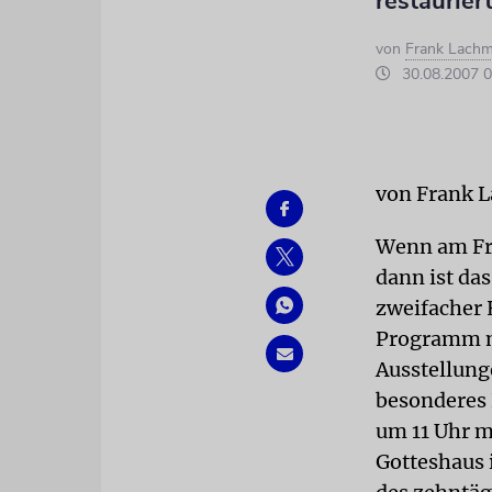
restaurie
von
Frank Lach
30.08.2007 0
von Frank 
Wenn am Fre
dann ist das
zweifacher 
Programm m
Ausstellung
besonderes E
um 11 Uhr mi
Gotteshaus 