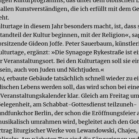
igen Kulturprogramms, das unter dem biblischen L
allen Kunstverständigen, die ich erfüllt mit dem Ge
eht.
lturtage in diesem Jahr besonders macht, ist, dass 
tandteil der Kultur beginnen, mit der Religion«, sa
sitzende Gideon Joffe. Peter Sauerbaum, künstler
ulturtage, ergänzt: »Die Synagoge Rykestraße ist e
 Veranstaltungsort. Bei den Kulturtagen soll sie ei
ein, auch von Juden und Nichtjuden.«
04 erbaute Gebäude tatsächlich schnell wieder zu 
ischen Lebens werden soll, das wird schon bei ei
n Veranstaltungskalender klar. Gleich am Freitag um
 Gelegenheit, am Schabbat-Gottesdienst teilzuneh-
ndfunkchor Berlin, der schon die Eröffnungsfeier
usikalisch umrahmen wird, begleitet auch den Got
trag liturgischer Werke von Lewandowski, Chajes, 