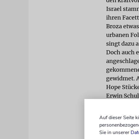
den kraftvol
Israel stam
ihren Facet
Broza etwas 
urbanen Fol
singt dazu 
Doch auch e
angeschlage
gekommenen
gewidmet. A
Hope Stücke
Erwin Schul
kommen dann
Thomas D. 
Auf dieser Seite 
Titel »Selm
personenbezogene 
einem deut
Sie in unserer
Dat