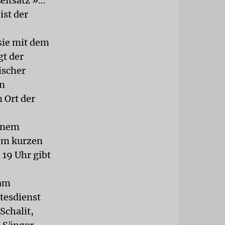
eitsatz »…
ist der
sie mit dem
gt der
ischer
in
n Ort der
einem
nem kurzen
 19 Uhr gibt
 am
tesdienst
Schalit,