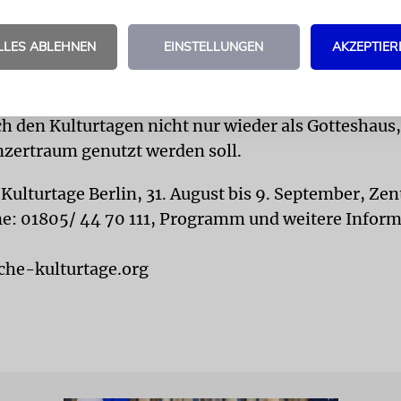
Eisinger vorzutragen.
 zehn Festivaltage können die Besucher jüdische K
LLES ABLEHNEN
EINSTELLUNGEN
AKZEPTIER
Orten, wie dem Centrum Judaicum an der Oranienb
eindehaus an der Fasanenstraße, erleben. Aber i
 steht die mit 1.200 Plätzen größte Synagoge in De
ch den Kulturtagen nicht nur wieder als Gotteshaus
nzertraum genutzt werden soll.
 Kulturtage Berlin, 31. August bis 9. September, Zen
ne: 01805/ 44 70 111, Programm und weitere Infor
che-kulturtage.org