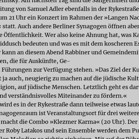
elinsky. Am nächsten Tag sind die Sängerinnen un
itung von Samuel Adler ebenfalls in der Rykestraße
 um 21 Uhr ein Konzert im Rahmen der »Langen Nac
statt. Auch andere Berliner Synagogen öffnen abe
ie Öffentlichkeit. Wer also keine Ahnung hat, was K
iddusch bedeuten und was es mit dem koscheren E
er kann an diesem Abend Rabbiner und Gemeindemi
fen, die für Auskünfte, Ge-
 Führungen zur Verfügung stehen. »Das Ziel der Ku
st ja auch, neugierig zu machen auf die jüdische Kult
ligion, auf jüdische Menschen. Letztlich geht es da
und verständnisvolles Miteinander zu fördern.«
wird es in der Rykestraße dann teilweise etwas lau
nagogenraum ist Veranstaltungsort für drei weiter
 macht die Combo »Klezmer Karma« (20 Uhr). Der 
er Roby Latakos und sein Ensemble werden dem P