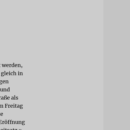
t werden,
 gleich in
igen
 und
aße als
m Freitag
te
 Eröffnung