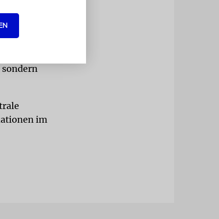
ultur auch
EN
urger Straße
m
utschland,
, sondern
trale
mationen im