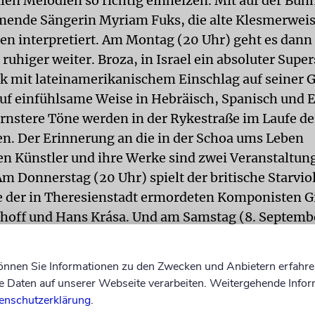
len Melodien so richtig einheizen. Mit auf der Bühn
mende Sängerin Myriam Fuks, die alte Klesmerweise
ten interpretiert. Am Montag (20 Uhr) geht es dann
ruhiger weiter. Broza, in Israel ein absoluter Supers
k mit lateinamerikanischem Einschlag auf seiner G
auf einfühlsame Weise in Hebräisch, Spanisch und E
rnstere Töne werden in der Rykestraße im Laufe de
n. Der Erinnerung an die in der Schoa ums Leben
 Künstler und ihre Werke sind zwei Veranstaltun
m Donnerstag (20 Uhr) spielt der britische Starviol
 der in Theresienstadt ermordeten Komponisten G
hoff und Hans Krása. Und am Samstag (8. Septembe
 Stars wie die Schauspielerin Hannelore Elsner, 
und die Soulsängerin Joy Denalane zusammen, um 
können Sie Informationen zu den Zwecken und Anbietern erfahre
a – In Sehnsucht eingehüllt« Gedichte der mit 18 Ja
Daten auf unserer Webseite verarbeiten. Weitergehende Infor
schen Arbeitslager in der Ukraine umgekommenen
enschutzerklärung
.