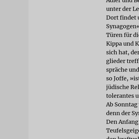
Adler und B
unter der Le
Dort findet
Synagogen« 
Türen für d
Kippa und K
sich hat, d
glieder tref
spräche und
so Joffe, »i
jüdische Re
tolerantes 
Ab Sonntag 
denn der Sy
Den Anfang
Teufelsgeig