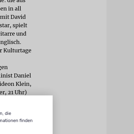
e: die aus
n in all
 mit David
tar, spielt
itarre und
nglisch.
r Kulturtage
gen
inist Daniel
ideon Klein,
r, 21 Uhr)
der Rapper
unter dem
n, die
hren in
mationen finden
 Selma