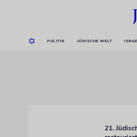
POLITIK
JÜDISCHE WELT
ISRA
21. Jüdisc