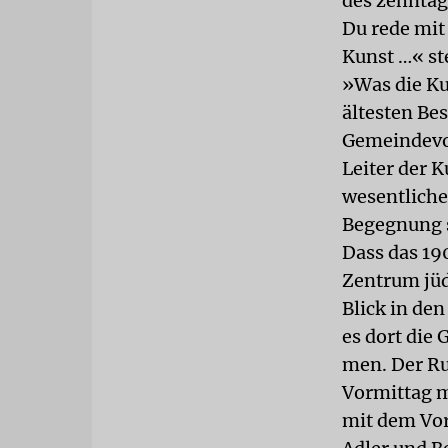
des zehntäg
Du rede mit 
Kunst …« st
»Was die Ku
ältesten Bes
Gemeindevor
Leiter der K
wesentlicher
Begegnung s
Dass das 19
Zentrum jüd
Blick in de
es dort die
men. Der Ru
Vormittag m
mit dem Vor