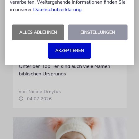
verarbeiten. Weitergehende Informationen finden Sie
in unserer
Datenschutzerklärung
.
STATISTIK
Diese hebräischen
ALLES ABLEHNEN
EINSTELLUNGEN
Vornamen in Österreich sind
am beliebtesten
AKZEPTIEREN
Österreichische Eltern wählen gern Klassiker.
Unter den Top Ten sind auch viele Namen
biblischen Ursprungs
von Nicole Dreyfus
04.07.2026