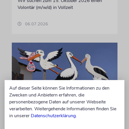
Wir suchen zum 15. Oktober 2026 einen
Volontär (m/w/d) in Vollzeit
06.07.2026
Auf dieser Seite können Sie Informationen zu den
Zwecken und Anbietern erfahren, die
personenbezogene Daten auf unserer Webseite
STATISTIK
verarbeiten. Weitergehende Informationen finden Sie
Diese hebräischen
in unserer
Datenschutzerklärung
.
Vornamen in Österreich sind