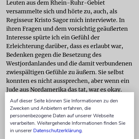
Leuten aus dem Rhein-Ruhr-Gebiet
versammelte sich und hörte zu, auch, als
Regisseur Kristo Sagor mich interviewte. In
ihren Fragen und dem vorsichtig geäußerten
Interesse spürte ich ein Gefühl der
Erleichterung darüber, dass es erlaubt war,
Bedenken gegen die Besetzung des
Westjordanlandes und die damit verbundenen
zwiespältigen Gefühle zu äußern. Sie selbst
konnten es nicht aussprechen, aber wenn ein
Jude aus Nordamerika das tat, war es okay.
Auf dieser Seite können Sie Informationen zu den
Josh: Das Stück hat den Leuten gefallen?
Zwecken und Anbietern erfahren, die
Ich: Ich glaube, ja. Am Abend der Pre-miere
personenbezogene Daten auf unserer Webseite
haben sie überhaupt nicht gelacht. Aber ich
verarbeiten. Weitergehende Informationen finden Sie
ging ein paar Wochen später noch mal hin,
in unserer
Datenschutzerklärung
.