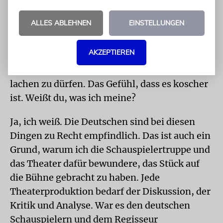
nachdem Rezensio-nen erschienen waren, in
denen stand, wie clever und der Problematik
ALLES ABLEHNEN
EINSTELLUNGEN
ange-messen der Humor auf der Bühne war.
Die Menschen haben vor Vergnügen lauthals
AKZEPTIEREN
gelacht.
Josh: Vielleicht brauchten sie die Erlaub-nis,
lachen zu dürfen. Das Gefühl, dass es koscher
ist. Weißt du, was ich meine?
Ja, ich weiß. Die Deutschen sind bei diesen
Dingen zu Recht empfindlich. Das ist auch ein
Grund, warum ich die Schauspielertruppe und
das Theater dafür bewundere, das Stück auf
die Bühne gebracht zu haben. Jede
Theaterproduktion bedarf der Diskussion, der
Kritik und Analyse. War es den deutschen
Schauspielern und dem Regisseur