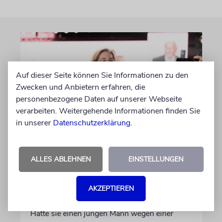
Auf dieser Seite können Sie Informationen zu den
Zwecken und Anbietern erfahren, die
personenbezogene Daten auf unserer Webseite
verarbeiten. Weitergehende Informationen finden Sie
in unserer
Datenschutzerklärung
.
ISLAMISMUS
Tagesspiegel-Vorwürfe
ALLES ABLEHNEN
EINSTELLUNGEN
gegen Karoline Preisler: Nun
antwortet die FDP-
AKZEPTIEREN
Politikerin
Hatte sie einen jungen Mann wegen einer