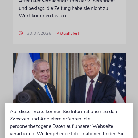
Attentäter verdächtigt? Preisler widerspricht
und beklagt, die Zeitung habe sie nicht zu
Wort kommen lassen
30.07.2026
Aktualisiert
Auf dieser Seite können Sie Informationen zu den
Zwecken und Anbietern erfahren, die
WASHINGTON D.C.
personenbezogene Daten auf unserer Webseite
Trump: Netanjahu will, dass
verarbeiten. Weitergehende Informationen finden Sie
USA im Iran involviert