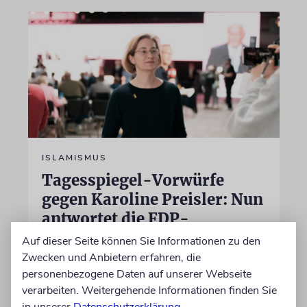
ISLAMISMUS
Tagesspiegel-Vorwürfe
gegen Karoline Preisler: Nun
antwortet die FDP-
Politikerin
Auf dieser Seite können Sie Informationen zu den
Zwecken und Anbietern erfahren, die
Hatte sie einen jungen Mann wegen einer
personenbezogene Daten auf unserer Webseite
Vornamensgleichheit zu Unrecht als CSD-
verarbeiten. Weitergehende Informationen finden Sie
Attentäter verdächtigt? Preisler widerspricht