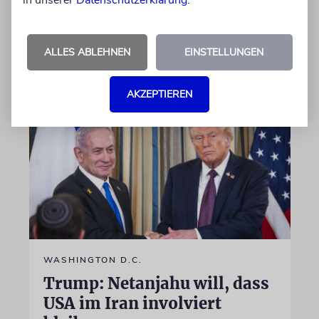
in unserer
Datenschutzerklärung
.
und beklagt, die Zeitung habe sie nicht zu
Wort kommen lassen
ALLES ABLEHNEN
EINSTELLUNGEN
30.07.2026
Aktualisiert
AKZEPTIEREN
WASHINGTON D.C.
Trump: Netanjahu will, dass
USA im Iran involviert