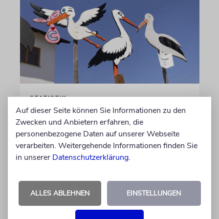
STATISTIK
Auf dieser Seite können Sie Informationen zu den
Diese hebräischen
Zwecken und Anbietern erfahren, die
Vornamen in Österreich sind
personenbezogene Daten auf unserer Webseite
am beliebtesten
verarbeiten. Weitergehende Informationen finden Sie
in unserer
Datenschutzerklärung
.
Österreichische Eltern wählen gern Klassiker.
Unter den Top Ten sind auch viele Namen
biblischen Ursprungs
ALLES ABLEHNEN
EINSTELLUNGEN
von Nicole Dreyfus